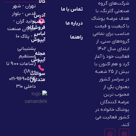
کالا
شرکت‌های گروه
تهران - شهر
تماس با ما
صنعتی گلرنگ، با
قدس - بلوار
آدرس
هدف عرضه پوشاک
تولید گران -
شعب
درباره ما
با کیفیت و قیمت
فروشگاه
خیابان صنعت
لباس
مناسب برای تمامی
2 - پلاک 10
راهنما
آیپوش
گروه‌های سنی، از
پشتیبانی
ابتدای سال ۱۴۰۲
مجله
مستقیم
فعالیت خود را آغاز
آیپوش
(ساعات 9:00 تا
کرد و هم اکنون با
18:00):
بیش از 25 شعبه
سوالات
91690544-021
در سراسر کشور
متداول
داخلی ۳۱۰
بعنوان یکی از
محبوب ترین
عرضه کنندگان
پوشاک خانواده در
کشور فعالیت می
کند.