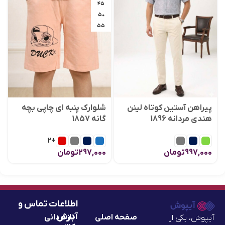
۴۵
۵۰
۵۵
پیراهن آستین کوتاه لینن
شلوارک پنبه ای چاپی بچه
هندی مردانه 1896
گانه 1857
+2
997,000
تومان
297,000
تومان
اطلاعات تماس و
آدرس
صفحه اصلی
بازگردانی
آیپوش، یکی از