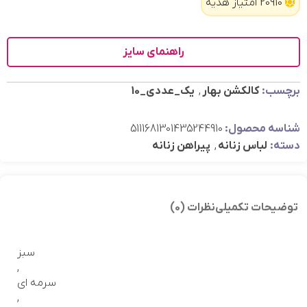
20910 امتیاز هدیه
راهنمای سایز
برچسب:
کالکشن بهار
,
یک_عددی_10
شناسه محصول:
5111681301435244910
دسته:
لباس زنانه
,
پیراهن زنانه
توضیحات تکمیلی
نظرات (0)
سبز
,
سرمه ای
,