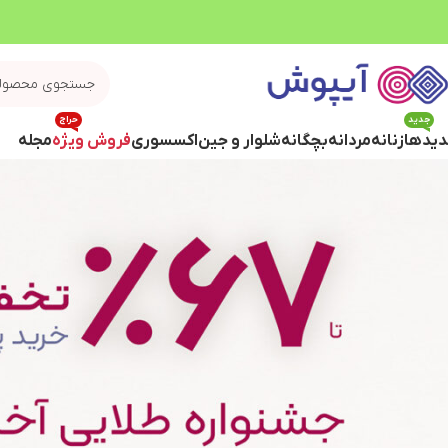
جدید
حراج
یدها
زنانه
مردانه
بچگانه
شلوار و جین
اکسسوری
فروش ویژه
مجله