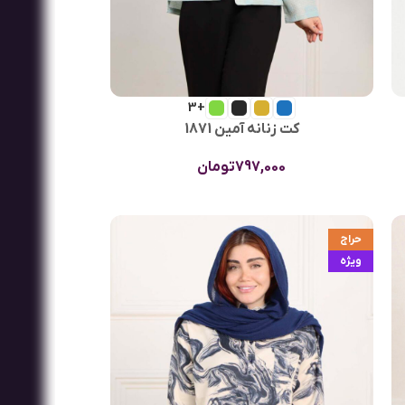
+3
کت زنانه آمین 1871
797,000
تومان
حراج
ویژه