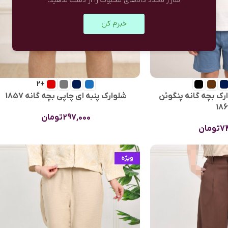
شارژ مجدد کالاهای محبوب را از دست ندهید.
خبرم کن
+2
ک بچه گانه پنگوئن
شلوارک پنبه ای چاپی بچه گانه 1857
18
297,000
تومان
7
تومان
ویژه