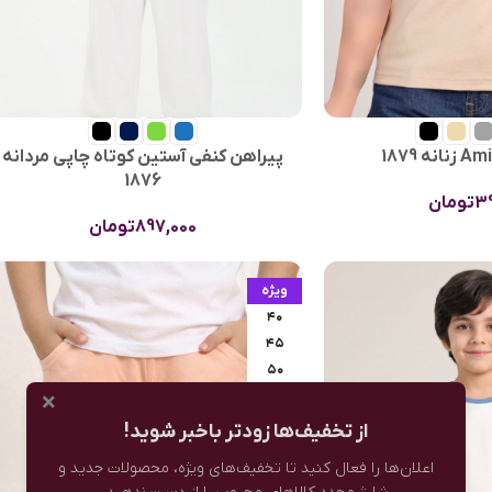
پيراهن كنفی آستين كوتاه چاپی مردانه
1876
3
تومان
897,000
تومان
ویژه
۴۰
۴۵
۵۰
×
۵۵
از تخفیف‌ها زودتر باخبر شوید!
اعلان‌ها را فعال کنید تا تخفیف‌های ویژه، محصولات جدید و