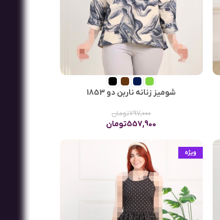
شومیز زنانه ناربن دو 1853
797,000
تومان
557,900
تومان
ویژه