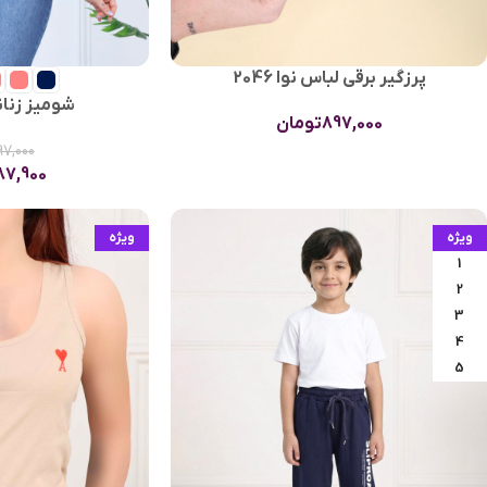
پرزگیر برقی لباس نوا 2046
شومیز زنانه 
897,000
تومان
97,000
87,900
ویژه
ویژه
1
2
3
4
5