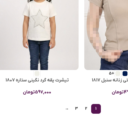
+5
نانه سنبل 1817
تیشرت یقه گرد نگینی ستاره 1807
4
تومان
597,000
تومان
→
3
2
1