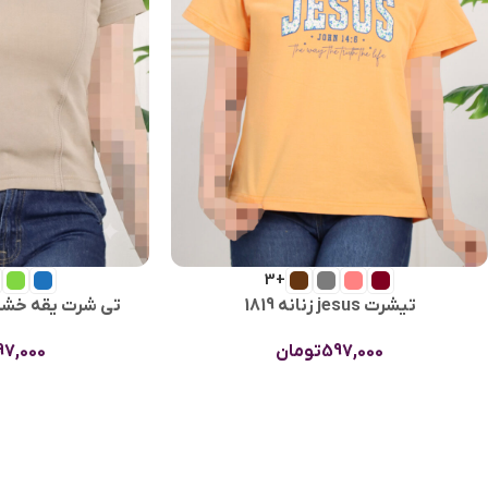
+3
تیشرت jesus زنانه 1819
تی شرت یقه خشتی ز
597,000
تومان
97,000