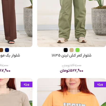
شلوار کمر کش لینن 1835
شلوار بگ مورگان
747,000
تومان
697,000
522,900
تومان
187,900
ویژه
ویژه