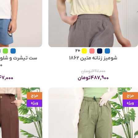
+2
شومیز زنانه متین 1862
ست تیشرت و شلوار
60
697,000
تومان
487,900
تومان
47,000
حراج
حراج
ویژه
ویژه