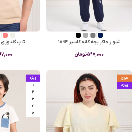
شلوار جاگر بچه گانه کاسپر 1894
تاپ گلدوزی Ami زنانه 1879
597,000
تومان
97,000
حراج
ویژه
ویژه
1
2
3
4
5