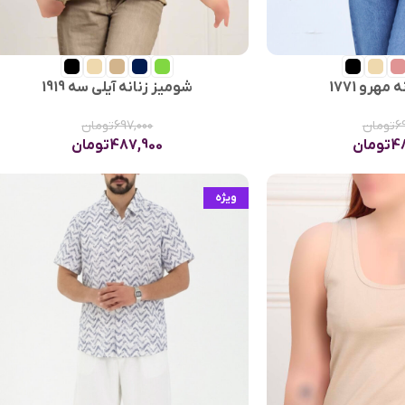
مهرو 1771
شومیز زنانه آیلی سه 1919
6
تومان
697,000
تومان
4
تومان
487,900
تومان
ویژه