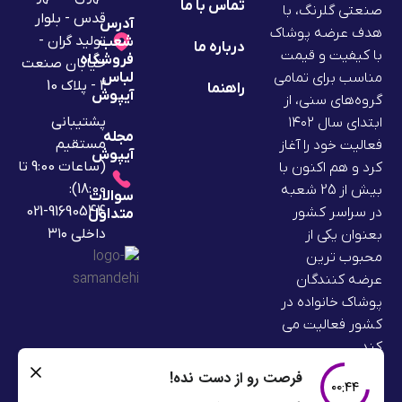
تماس با ما
صنعتی گلرنگ، با
قدس - بلوار
آدرس
هدف عرضه پوشاک
تولید گران -
شعب
درباره ما
با کیفیت و قیمت
فروشگاه
خیابان صنعت
لباس
مناسب برای تمامی
2 - پلاک 10
راهنما
آیپوش
گروه‌های سنی، از
پشتیبانی
ابتدای سال ۱۴۰۲
مجله
مستقیم
فعالیت خود را آغاز
آیپوش
(ساعات 9:00 تا
کرد و هم اکنون با
18:00):
بیش از 25 شعبه
سوالات
91690544-021
در سراسر کشور
متداول
داخلی ۳۱۰
بعنوان یکی از
محبوب ترین
عرضه کنندگان
پوشاک خانواده در
کشور فعالیت می
کند.