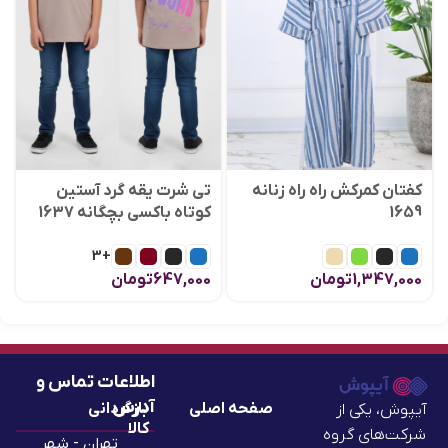
کفتان کمرکش راه راه زنانه
تی شرت یقه گرد آستین
1659
کوتاه باکسی بچگانه 1637
+3
1,347,000
تومان
647,000
تومان
اطلاعات تماس و
آدرس
صفحه اصلی
بازگردانی
آیپوش، یکی از
کالا
شرکت‌های گروه
تهران - شهر