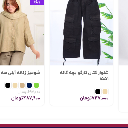
ویژه
شلوار کتان کارگو بچه گانه
شومیز زنانه آیلی سه 1919
1551
697,000
تومان
747,000
تومان
487,900
تومان