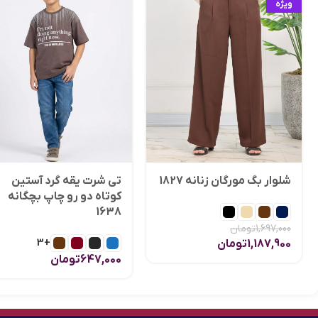
ویژه
شلوار بگ مورگان زنانه 1827
تی شرت یقه گرد آستین
کوتاه دو رو چاپ بچگانه
1638
1,697,000
تومان
+3
1,187,900
تومان
647,000
تومان