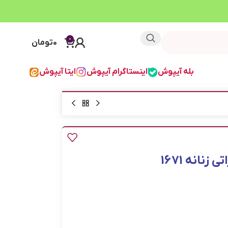
0
0
تومان
بله آیپوش
اینستاگرام آیپوش
ایتا آیپوش
نانه 1671