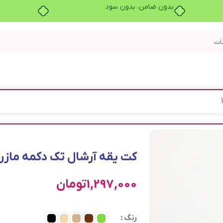
بدون ضامن، بدون سود
کت یقه آرشال تک دکمه مازراتی ز
1,297,000
تومان
رنگ