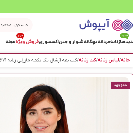
جدید
حراج
یدها
زنانه
مردانه
بچگانه
شلوار و جین
اکسسوری
فروش ویژه
مجله
خانه
لباس زنانه
کت زنانه
کت یقه آرشال تک دکمه مازراتی زنانه 1671
ناموجود