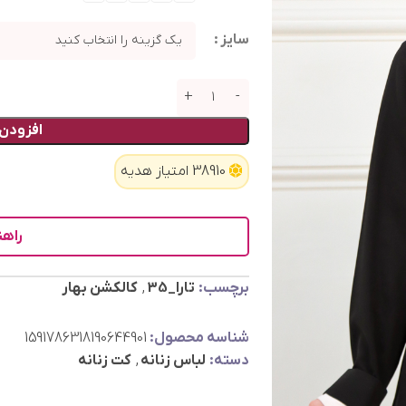
سایز
افزودن 
38910 امتیاز هدیه
راهن
برچسب:
تارا_35
,
کالکشن بهار
شناسه محصول:
1591786318190644901
دسته:
لباس زنانه
,
کت زنانه