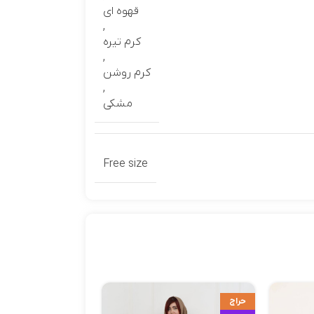
قهوه ای
,
کرم تیره
,
کرم روشن
,
مشکی
Free size
حراج
ویژه