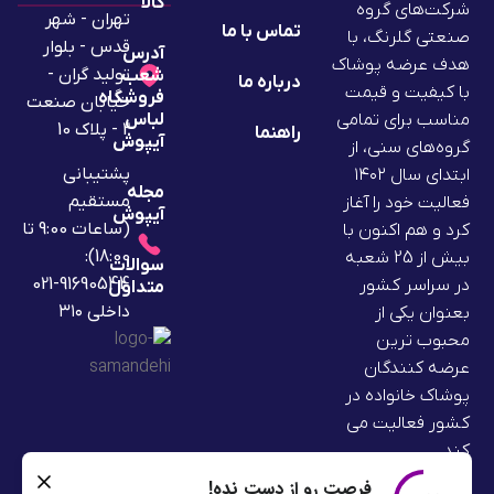
کالا
شرکت‌های گروه
تهران - شهر
تماس با ما
صنعتی گلرنگ، با
قدس - بلوار
آدرس
هدف عرضه پوشاک
تولید گران -
شعب
درباره ما
با کیفیت و قیمت
فروشگاه
خیابان صنعت
لباس
مناسب برای تمامی
2 - پلاک 10
راهنما
آیپوش
گروه‌های سنی، از
پشتیبانی
ابتدای سال ۱۴۰۲
مجله
مستقیم
فعالیت خود را آغاز
آیپوش
(ساعات 9:00 تا
کرد و هم اکنون با
18:00):
بیش از 25 شعبه
سوالات
91690544-021
در سراسر کشور
متداول
داخلی ۳۱۰
بعنوان یکی از
محبوب ترین
عرضه کنندگان
پوشاک خانواده در
کشور فعالیت می
کند.