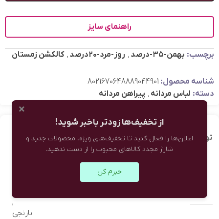
راهنمای سایز
برچسب:
بهمن-۳۵-درصد
,
روز-مرد-20درصد
,
کالکشن زمستان
شناسه محصول:
8021670648889044901
دسته:
لباس مردانه
,
پیراهن مردانه
×
از تخفیف‌ها زودتر باخبر شوید!
توضیحات تکمیلی
نظرات (0)
اعلان‌ها را فعال کنید تا تخفیف‌های ویژه، محصولات جدید و
شارژ مجدد کالاهای محبوب را از دست ندهید.
سبز
خبرم کن
,
رنگ
طوسی
,
نارنجی