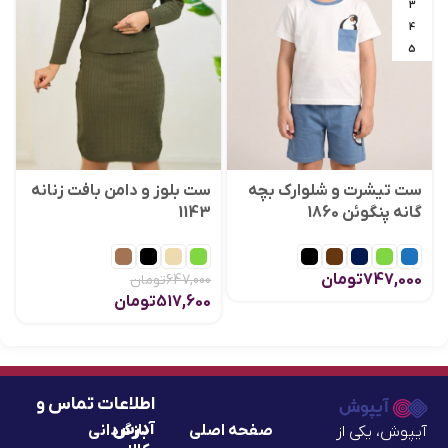
3
4
5
ست تیشرت و شلوارک بچه
ست بلوز و دامن بافت زنانه
گانه پنگوئن 1860
1143
747,000
تومان
647,000
تومان
517,600
تومان
اطلاعات تماس و
آدرس
صفحه اصلی
بازگردانی
آیپوش، یکی از