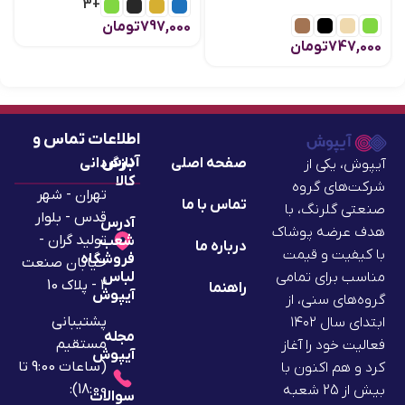
+3
797,000
تومان
747,000
تومان
اطلاعات تماس و
آدرس
صفحه اصلی
بازگردانی
آیپوش، یکی از
کالا
شرکت‌های گروه
تهران - شهر
تماس با ما
صنعتی گلرنگ، با
قدس - بلوار
آدرس
هدف عرضه پوشاک
تولید گران -
شعب
درباره ما
با کیفیت و قیمت
فروشگاه
خیابان صنعت
لباس
مناسب برای تمامی
2 - پلاک 10
راهنما
آیپوش
گروه‌های سنی، از
پشتیبانی
ابتدای سال ۱۴۰۲
مجله
مستقیم
فعالیت خود را آغاز
آیپوش
(ساعات 9:00 تا
کرد و هم اکنون با
18:00):
بیش از 25 شعبه
سوالات