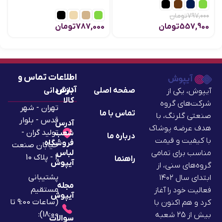
797,000
تومان
557,900
تومان
787,000
تومان
اطلاعات تماس و
آدرس
صفحه اصلی
بازگردانی
آیپوش، یکی از
کالا
شرکت‌های گروه
تهران - شهر
تماس با ما
صنعتی گلرنگ، با
قدس - بلوار
آدرس
هدف عرضه پوشاک
تولید گران -
شعب
درباره ما
با کیفیت و قیمت
فروشگاه
خیابان صنعت
لباس
مناسب برای تمامی
2 - پلاک 10
راهنما
آیپوش
گروه‌های سنی، از
پشتیبانی
ابتدای سال ۱۴۰۲
مجله
مستقیم
فعالیت خود را آغاز
آیپوش
(ساعات 9:00 تا
کرد و هم اکنون با
18:00):
بیش از 25 شعبه
سوالات