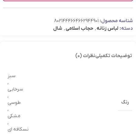
شناسه محصول:
8021444664662944901
دسته:
لباس زنانه
,
حجاب اسلامی
,
شال
توضیحات تکمیلی
نظرات (0)
سبز
,
سرخابي
,
رنگ
طوسی
,
مشکی
,
نسكافه اي