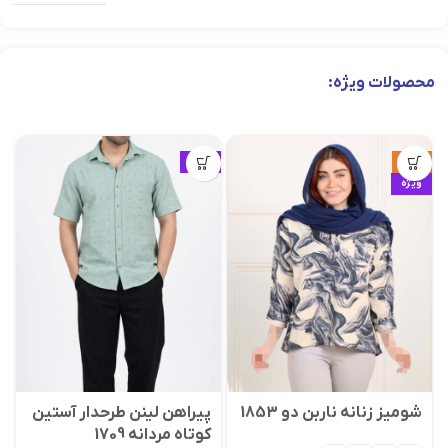
محصولات ویژه:
حراج
ویژه
ویژه
شومیز زنانه ناربن دو 1853
پیراهن لینن طرحدار آستین
کوتاه مردانه 1709