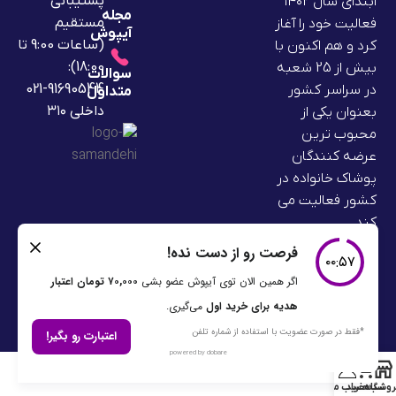
پشتیبانی
ابتدای سال ۱۴۰۲
مجله
مستقیم
فعالیت خود را آغاز
آیپوش
(ساعات 9:00 تا
کرد و هم اکنون با
18:00):
بیش از 25 شعبه
سوالات
91690544-021
در سراسر کشور
متداول
داخلی ۳۱۰
بعنوان یکی از
محبوب ترین
عرضه کنندگان
پوشاک خانواده در
کشور فعالیت می
کند.
0
روشگاه
سبد خرید
حساب من