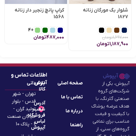
شلوار بگ مورگان زنانه
کراپ پانچ زنجیر دار زنانه
1568
1827
+4
487,000
تومان
1,697,000
تومان
1,187,900
تومان
اطلاعات تماس و
آدرس
صفحه اصلی
بازگردانی
آیپوش، یکی از
کالا
شرکت‌های گروه
تهران - شهر
تماس با ما
صنعتی گلرنگ، با
قدس - بلوار
آدرس
هدف عرضه پوشاک
تولید گران -
شعب
درباره ما
با کیفیت و قیمت
فروشگاه
خیابان صنعت
لباس
مناسب برای تمامی
2 - پلاک 10
راهنما
آیپوش
گروه‌های سنی، از