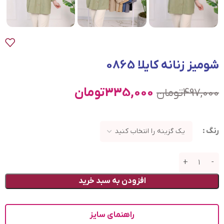
شومیز زنانه کایلا 0865
335,000
تومان
497,000
تومان
رنگ
افزودن به سبد خرید
راهنمای سایز