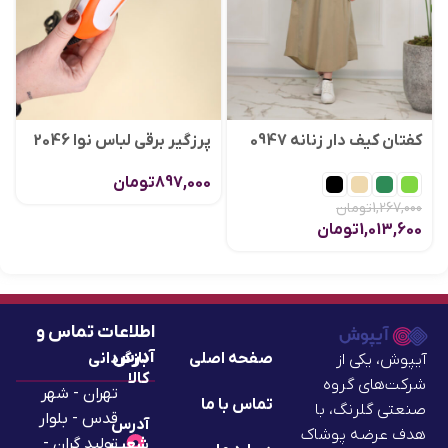
کفتان کیف دار زنانه 0947
پرزگیر برقی لباس نوا 2046
897,000
تومان
1,267,000
تومان
1,013,600
تومان
اطلاعات تماس و
آدرس
صفحه اصلی
بازگردانی
آیپوش، یکی از
کالا
شرکت‌های گروه
تهران - شهر
تماس با ما
صنعتی گلرنگ، با
قدس - بلوار
آدرس
هدف عرضه پوشاک
تولید گران -
شعب