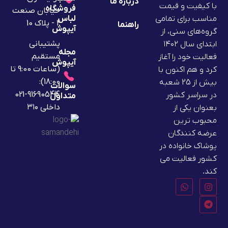
درباره ما
با کیفیت و قیمت
فروشگاه
خیابان صنعت
لباس
مناسب برای تمامی
2 - پلاک 10
راهنما
آیپوش
گروه‌های سنی، از
پشتیبانی
ابتدای سال ۱۴۰۲
مجله
مستقیم
فعالیت خود را آغاز
آیپوش
(ساعات 9:00 تا
کرد و هم اکنون با
18:00):
بیش از 25 شعبه
سوالات
91690544-021
در سراسر کشور
متداول
داخلی ۳۱۰
بعنوان یکی از
محبوب ترین
عرضه کنندگان
پوشاک خانواده در
کشور فعالیت می
کند.