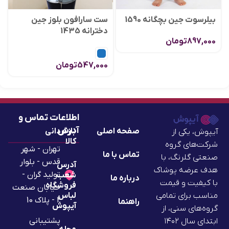
بیلرسوت جین بچگانه 1590
ست سارافون بلوز جین
دخترانه 1435
897,000
تومان
547,000
تومان
اطلاعات تماس و
آدرس
صفحه اصلی
بازگردانی
آیپوش، یکی از
کالا
شرکت‌های گروه
تهران - شهر
تماس با ما
صنعتی گلرنگ، با
قدس - بلوار
آدرس
هدف عرضه پوشاک
تولید گران -
شعب
درباره ما
با کیفیت و قیمت
فروشگاه
خیابان صنعت
لباس
مناسب برای تمامی
2 - پلاک 10
راهنما
آیپوش
گروه‌های سنی، از
پشتیبانی
ابتدای سال ۱۴۰۲