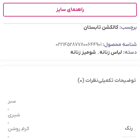
راهنمای سایز
برچسب:
کالکشن تابستان
شناسه محصول:
0221452877800644901
دسته:
لباس زنانه
,
شومیز زنانه
توضیحات تکمیلی
نظرات (0)
سبز
,
شیری
,
رنگ
کرم روشن
,