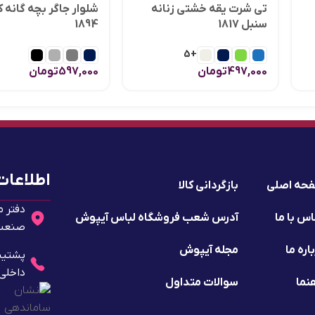
تی شرت یقه خشتی زنانه
شلوار جاگر بچه گانه ک
سنبل 1817
1894
+5
497,000
تومان
597,000
تومان
اطلاعات
حه اصلی
بازگردانی کالا
دفتر م
س با ما
آدرس شعب فروشگاه لباس آیپوش
صنعت 2 - پلا
اره ما
مجله آیپوش
داخلی ۱۰
نما
سوالات متداول