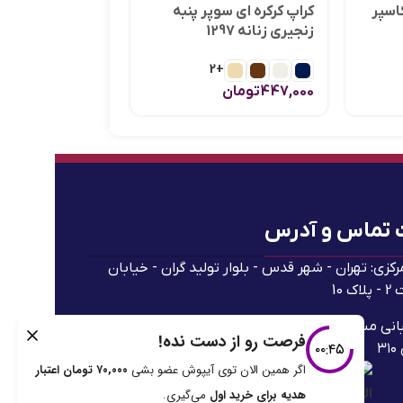
اسپر
کراپ کرکره ای سوپر پنبه
زنجیری زنانه 1297
1,297,000
تومان
+2
447,000
تومان
 تماس و آدرس
رکزی: تهران - شهر قدس - بلوار تولید گران - خیابان
ک 10
پشتیبانی مستقیم (ساعات 9:00 تا 18:00): 91690544-021
۳