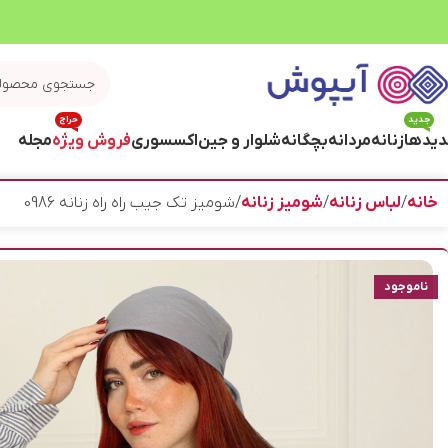
جدید
حراج
یدها
زنانه
مردانه
بچگانه
شلوار و جین
اکسسوری
فروش ویژه
مجله
خانه
لباس زنانه
شومیز زنانه
شوميز تک جيب راه راه زنانه 0986
ناموجود