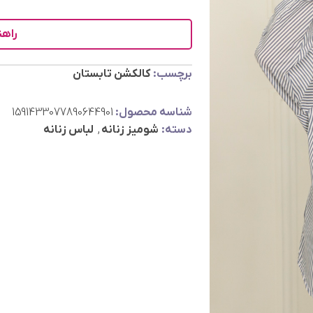
راهن
برچسب:
کالکشن تابستان
شناسه محصول:
1591433077890644901
دسته:
شومیز زنانه
,
لباس زنانه