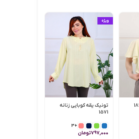
ویژه
ویژه
تیشرت jesus زنانه 1819
+3
تونیک یقه کوبایی زنانه
597,000
تومان
1571
+3
797,000
تومان