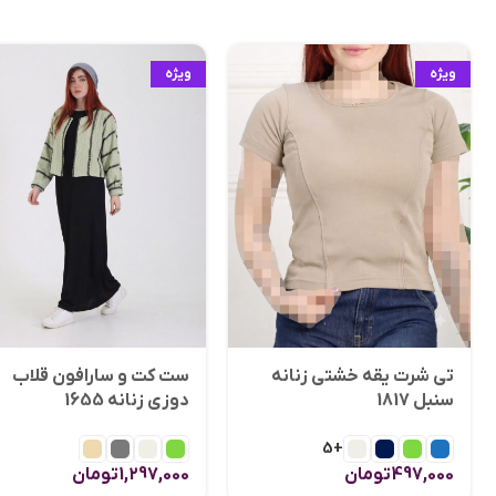
ویژه
ویژه
تی شرت یقه خشتی زنانه
ست کت و سارافون قلاب
سنبل 1817
دوزی زنانه 1655
+5
497,000
تومان
1,297,000
تومان