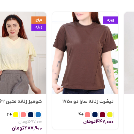
ویژه
حراج
ویژه
تیشرت زنانه سارا دو 1750
شومیز زنانه متین 1862
+2
+4
447,000
تومان
697,000
تومان
487,900
تومان