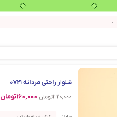
بدون ضامن، بدون سود
شلوار راحتی مردانه 0721
160,000
تومان
320,000
تومان
سایز