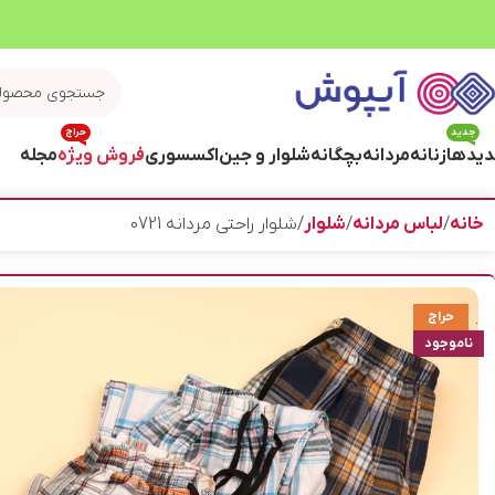
جدید
حراج
یدها
زنانه
مردانه
بچگانه
شلوار و جین
اکسسوری
فروش ویژه
مجله
خانه
لباس مردانه
شلوار
شلوار راحتی مردانه 0721
حراج
ناموجود