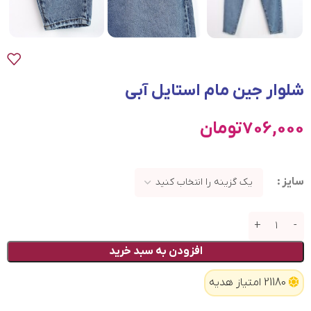
شلوار جین مام استایل آبی
706,000
تومان
سایز
افزودن به سبد خرید
21180 امتیاز هدیه