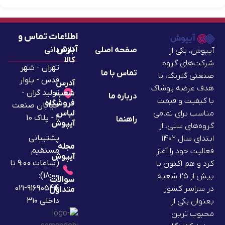
اطلاعات تماس و
آدرس
صفحه اصلی
بازگردانی
آیپوش، یکی از
کالا
شرکت‌های گروه
تهران - شهر
تماس با ما
صنعتی گلرنگ، با
قدس - بلوار
آدرس
هدف عرضه پوشاک
تولید گران -
شعب
درباره ما
با کیفیت و قیمت
فروشگاه
خیابان صنعت
لباس
مناسب برای تمامی
2 - پلاک 10
راهنما
آیپوش
گروه‌های سنی، از
پشتیبانی
ابتدای سال ۱۴۰۲
مجله
مستقیم
فعالیت خود را آغاز
آیپوش
(ساعات 9:00 تا
کرد و هم اکنون با
18:00):
بیش از 25 شعبه
سوالات
91690544-021
در سراسر کشور
متداول
داخلی ۳۱۰
بعنوان یکی از
محبوب ترین