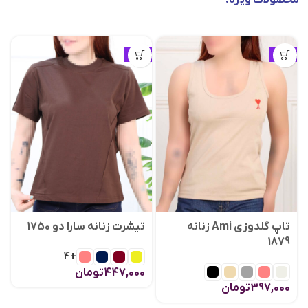
ویژه
ویژه
تاپ گلدوزی Ami زنانه
تیشرت زنانه سارا دو 1750
1879
+4
447,000
تومان
397,000
تومان