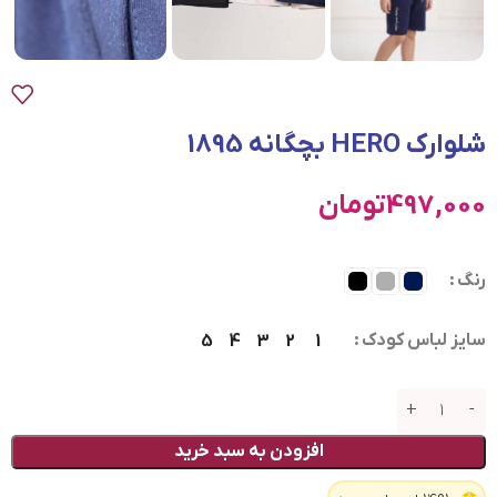
شلوارک HERO بچگانه 1895
497,000
تومان
رنگ
سایز لباس کودک
5
4
3
2
1
افزودن به سبد خرید