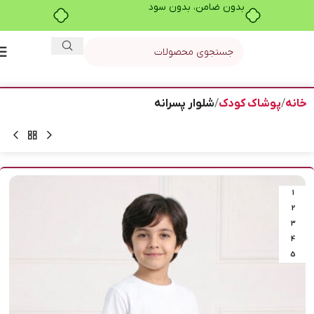
بدون ضامن، بدون سود
خانه
پوشاک کودک
شلوار پسرانه
1
2
3
4
5