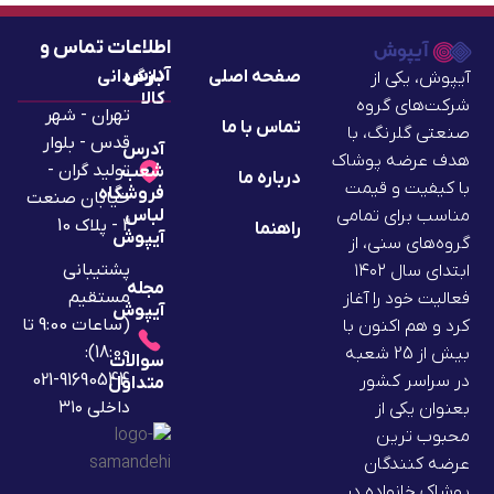
اطلاعات تماس و
آدرس
صفحه اصلی
بازگردانی
آیپوش، یکی از
کالا
شرکت‌های گروه
تهران - شهر
تماس با ما
صنعتی گلرنگ، با
قدس - بلوار
آدرس
هدف عرضه پوشاک
تولید گران -
شعب
درباره ما
با کیفیت و قیمت
فروشگاه
خیابان صنعت
لباس
مناسب برای تمامی
2 - پلاک 10
راهنما
آیپوش
گروه‌های سنی، از
پشتیبانی
ابتدای سال ۱۴۰۲
مجله
مستقیم
فعالیت خود را آغاز
آیپوش
(ساعات 9:00 تا
کرد و هم اکنون با
18:00):
بیش از 25 شعبه
سوالات
91690544-021
در سراسر کشور
متداول
داخلی ۳۱۰
بعنوان یکی از
محبوب ترین
عرضه کنندگان
پوشاک خانواده در