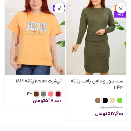
حراج
ویژه
ویژه
ست بلوز و دامن بافت زنانه
تیشرت jesus زنانه 1819
1143
+3
597,000
تومان
647,000
تومان
517,600
تومان