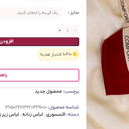
سایز
افزودن 
10410 امتیاز هدیه
راهن
برچسب:
محصول جدید
شناسه محصول:
121150246132204491010
دسته:
اکسسوری
,
لباس زنانه
,
لباس زیر ز