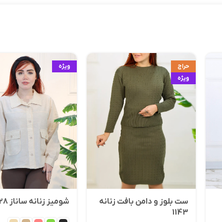
حراج
ویژه
ویژه
ست بلوز و دامن بافت زنانه
شومیز زنانه ساناز 1628
1143