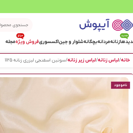
جدید
حراج
یدها
زنانه
مردانه
بچگانه
شلوار و جین
اکسسوری
فروش ویژه
مجله
خانه
لباس زنانه
لباس زیر زنانه
سوتین اسفنجی لیزری زنانه 1125
ناموجود