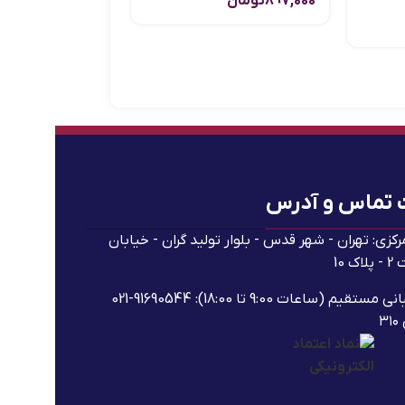
897,000
تومان
 تماس و آدرس
رکزی: تهران - شهر قدس - بلوار تولید گران - خیابان
ک 10
پشتیبانی مستقیم (ساعات 9:00 تا 18:00): 91690544-021
۳