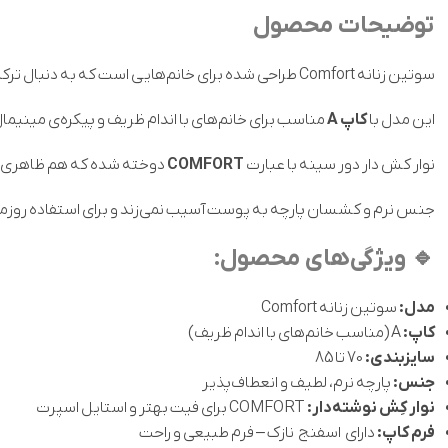
توضیحات محصول
سوتین زنانه Comfort طراحی شده برای خانم‌هایی است که به دنبال ترکیب راحتی، سبکی و فرم زیبا هستند.
این مدل با
کاپ A
مناسب برای خانم‌های با اندام ظریف و پیکره‌ی مینیما
نوار کش دار دور سینه با عبارت
COMFORT
دوخته شده که هم ظاهری م
جنس نرم و کشسان پارچه به پوست آسیب نمی‌زند و برای استفاده روزمره 
🔹
ویژگی‌های محصول:
مدل:
سوتین زنانه Comfort
کاپ:
A (مناسب خانم‌های با اندام ظریف)
سایزبندی:
70 تا 85
جنس:
پارچه نرم، لطیف و انعطاف‌پذیر
نوار کِش نوشته‌دار:
COMFORT برای فیت بهتر و استایل اسپرت
فرم کاپ:
دارای اسفنج نازک – فرم طبیعی و راحت