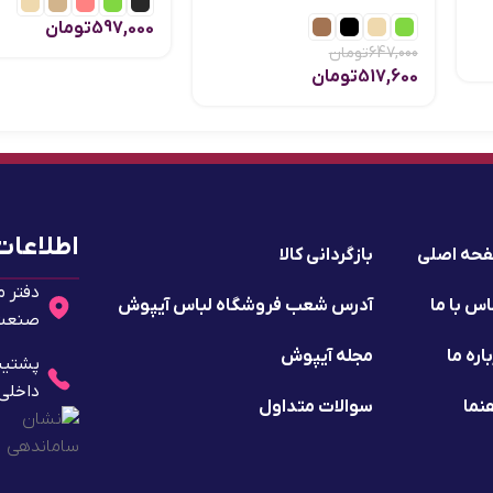
597,000
تومان
647,000
تومان
517,600
تومان
اطلاعات
حه اصلی
بازگردانی کالا
دفتر م
س با ما
آدرس شعب فروشگاه لباس آیپوش
صنعت 2 - پلا
اره ما
مجله آیپوش
داخلی ۱۰
نما
سوالات متداول