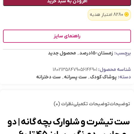
افزودن به سبد خرید
8280 امتیاز هدیه
راهنمای سایز
برچسب:
زمستان-15درصد
,
محصول جدید
شناسه محصول:
18021358479056144901
دسته:
پوشاک کودک
,
ست پسرانه
,
ست دخترانه
توضیحات
توضیحات تکمیلی
نظرات (0)
ست تیشرت و شلوارک بچه گانه | دو