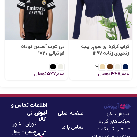
کراپ کرکره ای سوپر پنبه
تی شرت آستین کوتاه
زنجیری زنانه 1297
فوتبالی 1720
+2
447,000
تومان
527,000
تومان
اطلاعات تماس و
آدرس
صفحه اصلی
بازگردانی
آیپوش، یکی از
کالا
شرکت‌های گروه
تهران - شهر
تماس با ما
صنعتی گلرنگ، با
قدس - بلوار
آدرس
هدف عرضه پوشاک