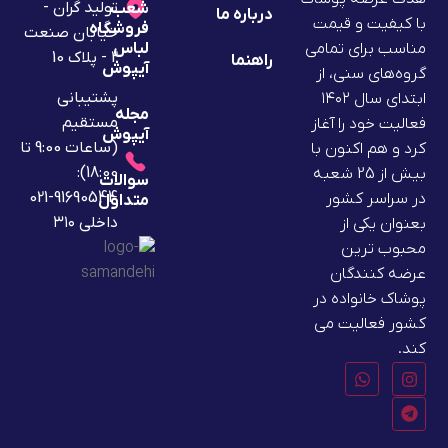
تولید گران -
شعب
درباره ما
با کیفیت و قیمت
فروشگاه
خیابان صنعت
لباس
مناسب برای تمامی
2 - پلاک 10
راهنما
آیپوش
گروه‌های سنی، از
پشتیبانی
ابتدای سال ۱۴۰۲
مجله
مستقیم
فعالیت خود را آغاز
آیپوش
(ساعات 9:00 تا
کرد و هم اکنون با
18:00):
بیش از 25 شعبه
سوالات
91690544-021
در سراسر کشور
متداول
داخلی ۳۱۰
بعنوان یکی از
محبوب ترین
عرضه کنندگان
پوشاک خانواده در
کشور فعالیت می
کند.