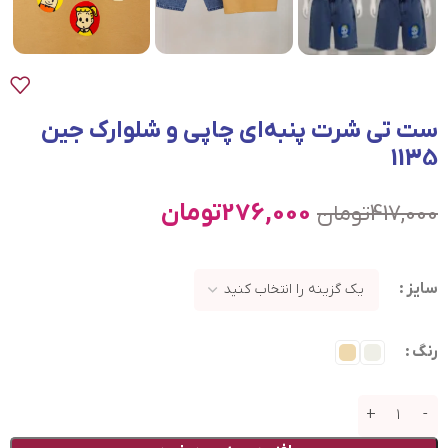
ست تی شرت پنبه‌ای چاپی و شلوارک جین
1135
276,000
تومان
417,000
تومان
سایز
رنگ