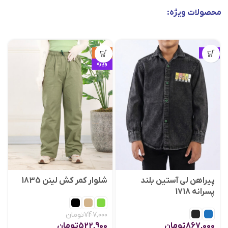
محصولات ویژه:
ویژه
حراج
ویژه
پیراهن لی آستین بلند
شلوار کمر کش لینن 1835
پسرانه 1718
747,000
تومان
867,000
تومان
522,900
تومان