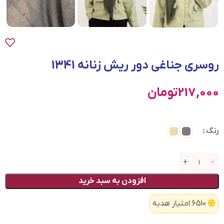
روسری جناغی دور ریش زنانه 1341
217,000
تومان
رنگ
افزودن به سبد خرید
6510 امتیاز هدیه