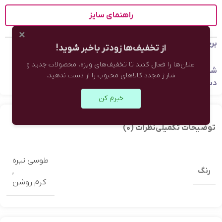
راهنمای سایز
×
برچسب:
کالکشن پاییز
از تخفیف‌ها زودتر باخبر شوید!
اعلان‌ها را فعال کنید تا تخفیف‌های ویژه، محصولات جدید و
شناسه محصول:
8021508964017344901
شارژ مجدد کالاهای محبوب را از دست ندهید.
دسته:
اکسسوری
,
روسری
,
لباس زنانه
خبرم کن
توضیحات تکمیلی
نظرات (0)
طوسي تيره
رنگ
,
کرم روشن