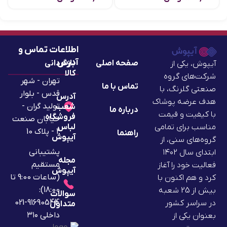
اطلاعات تماس و
آدرس
صفحه اصلی
بازگردانی
آیپوش، یکی از
کالا
شرکت‌های گروه
تهران - شهر
تماس با ما
صنعتی گلرنگ، با
قدس - بلوار
آدرس
هدف عرضه پوشاک
تولید گران -
شعب
درباره ما
با کیفیت و قیمت
فروشگاه
خیابان صنعت
لباس
مناسب برای تمامی
2 - پلاک 10
راهنما
آیپوش
گروه‌های سنی، از
پشتیبانی
ابتدای سال ۱۴۰۲
مجله
مستقیم
فعالیت خود را آغاز
آیپوش
(ساعات 9:00 تا
کرد و هم اکنون با
18:00):
بیش از 25 شعبه
سوالات
91690544-021
در سراسر کشور
متداول
داخلی ۳۱۰
بعنوان یکی از