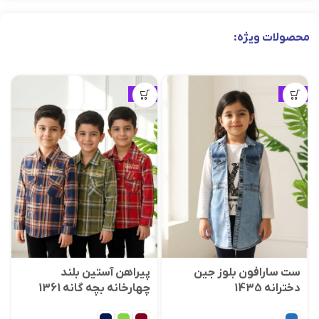
محصولات ویژه:
ویژه
ویژه
ست سارافون بلوز جین
پیراهن آستین بلند
دخترانه 1435
چهارخانه بچه گانه 1361