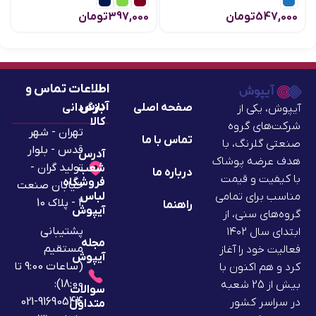
547,000
تومان
397,000
تومان
اطلاعات تماس و
آدرس
صفحه اصلی
بازگردانی
آیپوش، یکی از
کالا
شرکت‌های گروه
تهران - شهر
تماس با ما
صنعتی گلرنگ، با
قدس - بلوار
آدرس
هدف عرضه پوشاک
تولید گران -
شعب
درباره ما
با کیفیت و قیمت
فروشگاه
خیابان صنعت
لباس
مناسب برای تمامی
2 - پلاک 10
راهنما
آیپوش
گروه‌های سنی، از
پشتیبانی
ابتدای سال ۱۴۰۲
مجله
مستقیم
فعالیت خود را آغاز
آیپوش
(ساعات 9:00 تا
کرد و هم اکنون با
18:00):
بیش از 25 شعبه
سوالات
91690544-021
در سراسر کشور
متداول