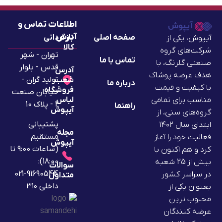
اطلاعات تماس و
آدرس
صفحه اصلی
بازگردانی
آیپوش، یکی از
کالا
شرکت‌های گروه
تهران - شهر
تماس با ما
صنعتی گلرنگ، با
قدس - بلوار
آدرس
هدف عرضه پوشاک
تولید گران -
شعب
درباره ما
با کیفیت و قیمت
فروشگاه
خیابان صنعت
لباس
مناسب برای تمامی
2 - پلاک 10
راهنما
آیپوش
گروه‌های سنی، از
پشتیبانی
ابتدای سال ۱۴۰۲
مجله
مستقیم
فعالیت خود را آغاز
آیپوش
(ساعات 9:00 تا
کرد و هم اکنون با
18:00):
بیش از 25 شعبه
سوالات
91690544-021
در سراسر کشور
متداول
داخلی ۳۱۰
بعنوان یکی از
محبوب ترین
عرضه کنندگان