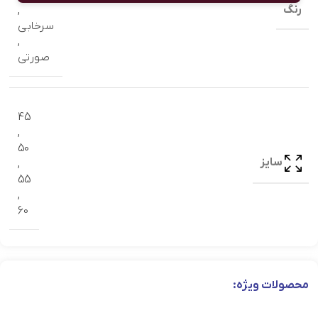
رنگ
,
سرخابي
,
صورتی
45
,
50
سایز
,
55
,
60
محصولات ویژه: