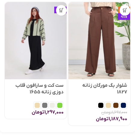
حراج
ویژه
ویژه
شلوار بگ مورگان زنانه
ست کت و سارافون قلاب
1827
دوزی زنانه 1655
1,297,000
تومان
1,697,000
تومان
1,187,900
تومان