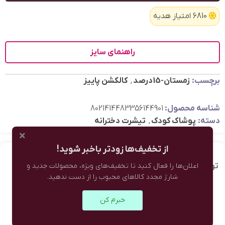
6810 امتیاز هدیه
راهنمای سایز
برچسب:
زمستان-15درصد
,
کالکشن پاییز
شناسه محصول:
8021414483356144901
دسته:
پوشاک کودک
,
تیشرت دخترانه
×
از تخفیف‌ها زودتر باخبر شوید!
اعلان‌ها را فعال کنید تا تخفیف‌های ویژه، محصولات جدید و
توضیحات تکمیلی
نظرات (0)
شارژ مجدد کالاهای محبوب را از دست ندهید.
بنفش
خبرم کن
,
زرد