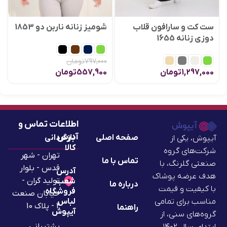
ست کت و سارافون قلاب
شومیز زنانه ناربن دو 1853
دوزی زنانه 1655
797,000
تومان
1,297,000
تومان
557,900
تومان
اطلاعات تماس و
آدرس
صفحه اصلی
بازگردانی
آیپوش، یکی از
کالا
شرکت‌های گروه
تهران - شهر
تماس با ما
صنعتی گلرنگ، با
قدس - بلوار
آدرس
هدف عرضه پوشاک
تولید گران -
شعب
درباره ما
با کیفیت و قیمت
فروشگاه
خیابان صنعت
لباس
مناسب برای تمامی
2 - پلاک 10
راهنما
آیپوش
گروه‌های سنی، از
پشتیبانی