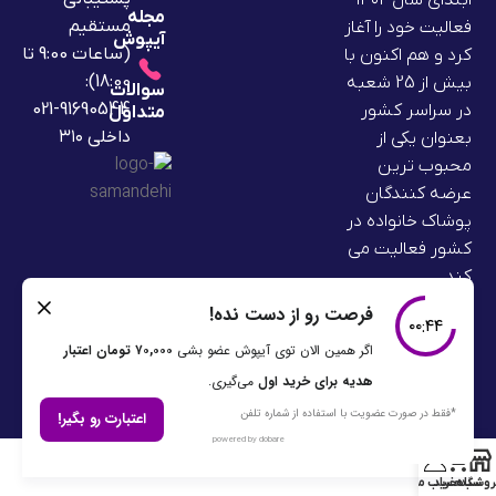
ابتدای سال ۱۴۰۲
مجله
مستقیم
فعالیت خود را آغاز
آیپوش
(ساعات 9:00 تا
کرد و هم اکنون با
18:00):
بیش از 25 شعبه
سوالات
91690544-021
در سراسر کشور
متداول
داخلی ۳۱۰
بعنوان یکی از
محبوب ترین
عرضه کنندگان
پوشاک خانواده در
کشور فعالیت می
کند.
0
روشگاه
سبد خرید
حساب من