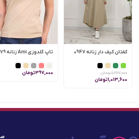
کفتان کیف دار زنانه 0947
تاپ گلدوزی Ami زنانه 1879
397,000
تومان
1,267,000
تومان
1,013,600
تومان
صف