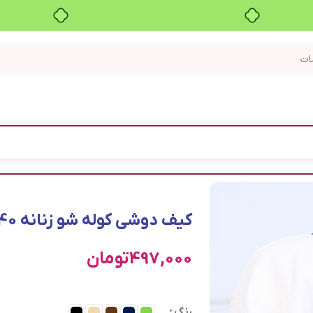
بدون ضامن، بدون سود
کیف دوشی کوله شو زنانه 1540
497,000
تومان
رنگ