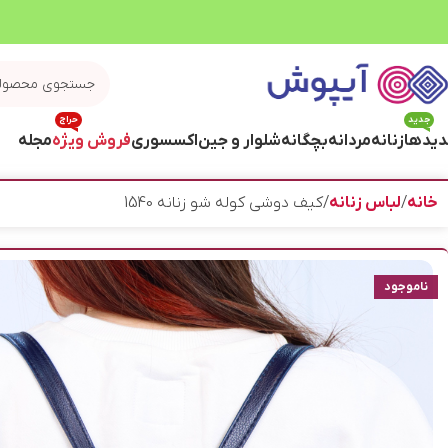
جدید
حراج
یدها
زنانه
مردانه
بچگانه
شلوار و جین
اکسسوری
فروش ویژه
مجله
خانه
لباس زنانه
کیف دوشی کوله شو زنانه 1540
ناموجود