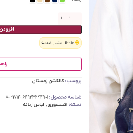
افزودن 
14910 امتیاز هدیه
راهن
برچسب:
کالکشن زمستان
شناسه محصول:
8021714064923244901
دسته:
اکسسوری
,
لباس زنانه