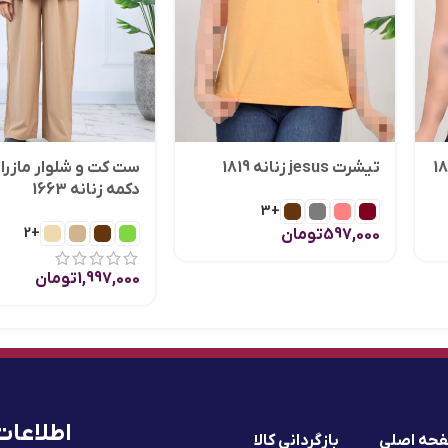
تیشرت jesus زنانه 1819
ست کت و شلوار مازرا
دکمه زنانه 1663
+3
+2
597,000
تومان
1,997,000
تومان
اطلاعات
حه اصلی
بازگردانی کالا