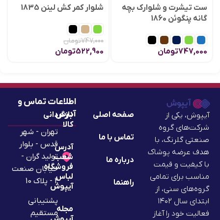
ست تیشرت و شلوارک بچه
شلوار کمر کش لینن 1835
گانه پنگوئن 1860
747,000
تومان
747,000
تومان
522,900
تومان
اطلاعات تماس و
آدرس
صفحه اصلی
بازگردانی
آیپوش، یکی از
کالا
شرکت‌های گروه
تهران - شهر
تماس با ما
صنعتی گلرنگ، با
قدس - بلوار
آدرس
هدف عرضه پوشاک
تولید گران -
شعب
درباره ما
با کیفیت و قیمت
فروشگاه
خیابان صنعت
لباس
مناسب برای تمامی
2 - پلاک 10
راهنما
آیپوش
گروه‌های سنی، از
پشتیبانی
ابتدای سال ۱۴۰۲
مجله
مستقیم
فعالیت خود را آغاز
آیپوش