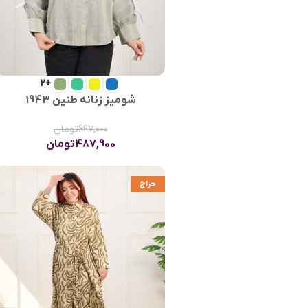
+2
شومیز زنانه طنین 1943
697,000
تومان
487,900
تومان
حراج