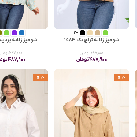
+2
شومیز زنانه ترنج یک 1583
شومیز زنانه پردیس 45
697,000
تومان
697,000
تومان
487,900
تومان
487,900
توم
حراج
حراج