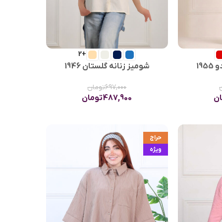
+2
19
شومیز زنانه گلستان 1946
697,000
تومان
ان
487,900
تومان
حراج
ویژه