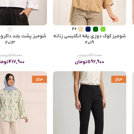
+2
شومیز کوک دوزی یقه انگلیسی زنانه
شومیز پشت بلند داکرون
2013
2019
847,000
تومان
597,000
تومان
592,900
تومان
417,900
توما
حراج
حراج