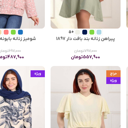
+5
پیراهن زنانه بند بافت دار 1897
شومیز زنانه بابونه دو 
797,000
تومان
697,000
تومان
557,900
تومان
487,900
توم
حراج
ویژه
ویژه