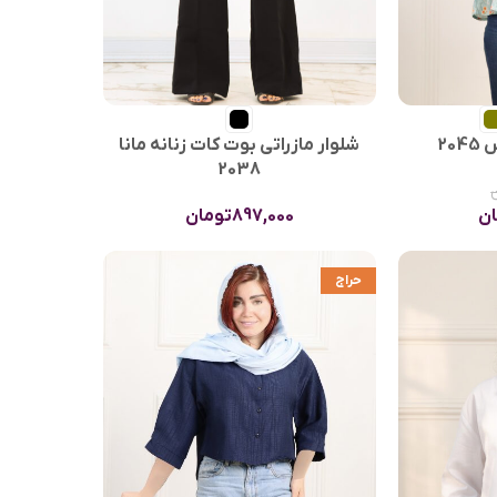
20
شلوار مازراتی بوت کات زنانه مانا
2038
ان
897,000
تومان
حراج