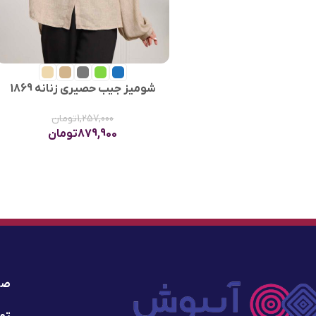
شومیز جیب حصیری زنانه 1869
1,257,000
تومان
879,900
تومان
صف