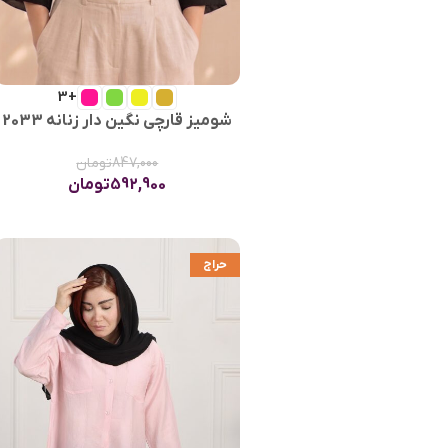
+3
شومیز قارچی نگین دار زنانه 2033
847,000
تومان
592,900
تومان
حراج