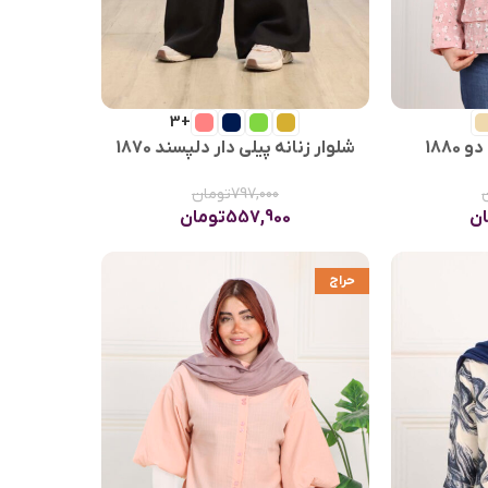
+3
1880
شلوار زنانه پیلی دار دلپسند 1870
797,000
تومان
ان
557,900
تومان
حراج