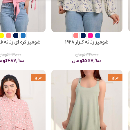
شومیز زنانه گلزار 1928
شومیز گره ای زنانه فروزا
797,000
تومان
697,000
تومان
557,900
تومان
487,900
توم
حراج
حراج