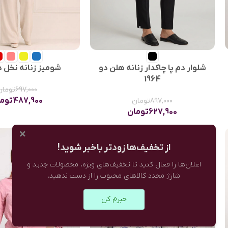
شلوار دم پا چاکدار زنانه هلن دو
شومیز زنانه نخل دو 55
1964
697,000
تومان
487,900
توم
897,000
تومان
627,900
تومان
×
حراج
حراج
از تخفیف‌ها زودتر باخبر شوید!
اعلان‌ها را فعال کنید تا تخفیف‌های ویژه، محصولات جدید و
شارژ مجدد کالاهای محبوب را از دست ندهید.
خبرم کن