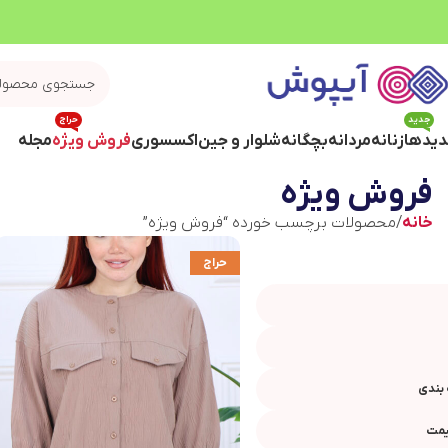
جدید
حراج
یدها
زنانه
مردانه
بچگانه
شلوار و جین
اکسسوری
فروش ویژه
مجله
فروش ویژه
خانه
محصولات برچسب خورده “فروش ویژه”
حراج
بندی
یمت