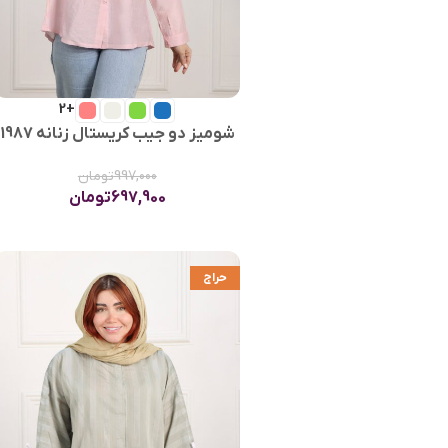
+2
شومیز دو جیب کریستال زنانه 1987
997,000
تومان
697,900
تومان
حراج