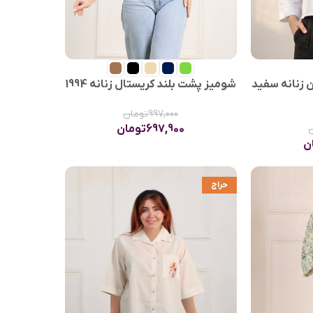
 زنانه سفید
شومیز پشت بلند کریستال زنانه 1994
997,000
تومان
697,900
تومان
ن
حراج