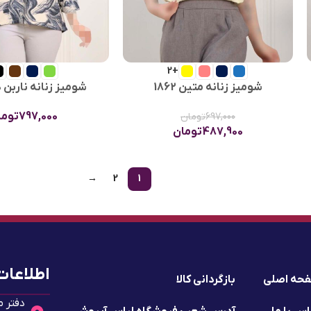
+2
شومیز زنانه متین 1862
شومیز زنانه ناربن دو 3
797,000
توما
697,000
تومان
487,900
تومان
→
2
1
اطلاعات
حه اصلی
بازگردانی کالا
دفتر م