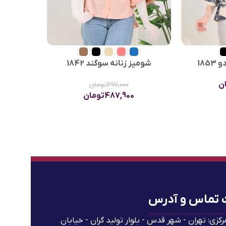
185
شومیز زنانه سوگند 1842
ن
697,000
تومان
487,900
تومان
 تماس و آدرس
رکزی: تهران - شهر قدس - بلوار تولید گران - خیابان