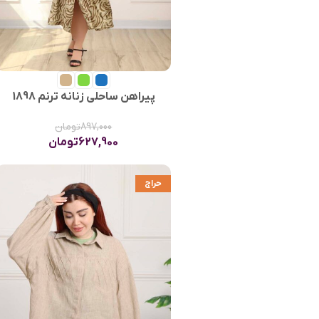
پیراهن ساحلی زنانه ترنم 1898
897,000
تومان
627,900
تومان
حراج