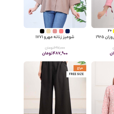
+2
ن 1925
شومیز زنانه مهرو 1771
697,000
تومان
ان
487,900
تومان
حراج
FREE SIZE