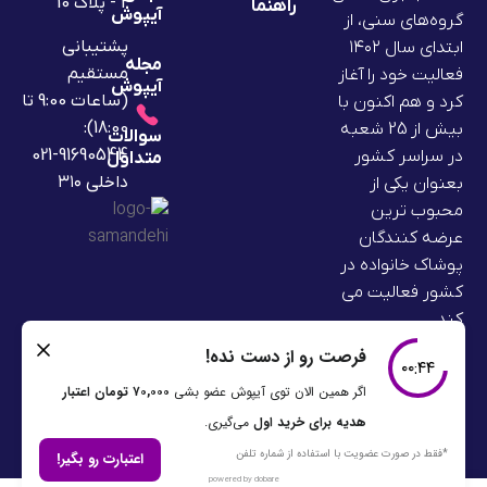
2 - پلاک 10
راهنما
آیپوش
گروه‌های سنی، از
پشتیبانی
ابتدای سال ۱۴۰۲
مجله
مستقیم
فعالیت خود را آغاز
آیپوش
(ساعات 9:00 تا
کرد و هم اکنون با
18:00):
بیش از 25 شعبه
سوالات
91690544-021
در سراسر کشور
متداول
داخلی ۳۱۰
بعنوان یکی از
محبوب ترین
عرضه کنندگان
پوشاک خانواده در
کشور فعالیت می
کند.