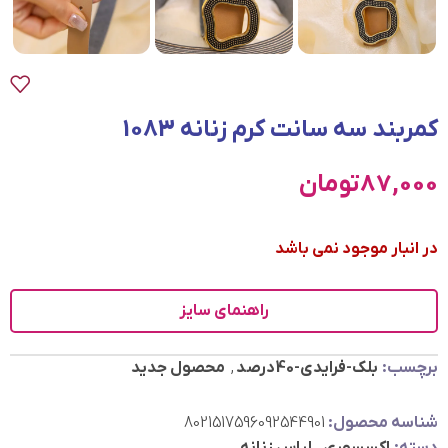
کمربند سه سانت کرم زنانه 1083
87,000
تومان
در انبار موجود نمی باشد
راهنمای سایز
برچسب:
بلک-فرایدی-40درصد
,
محصول جدید
شناسه محصول:
8021517596092544901