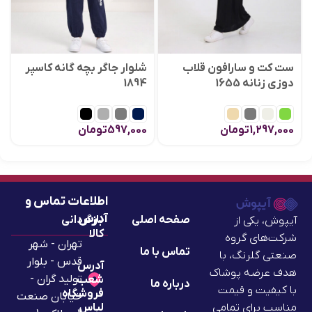
ست کت و سارافون قلاب
شلوار جاگر بچه گانه کاسپر
دوزی زنانه 1655
1894
1,297,000
تومان
597,000
تومان
اطلاعات تماس و
آدرس
صفحه اصلی
بازگردانی
آیپوش، یکی از
کالا
شرکت‌های گروه
تهران - شهر
تماس با ما
صنعتی گلرنگ، با
قدس - بلوار
آدرس
هدف عرضه پوشاک
تولید گران -
شعب
درباره ما
با کیفیت و قیمت
فروشگاه
خیابان صنعت
لباس
مناسب برای تمامی