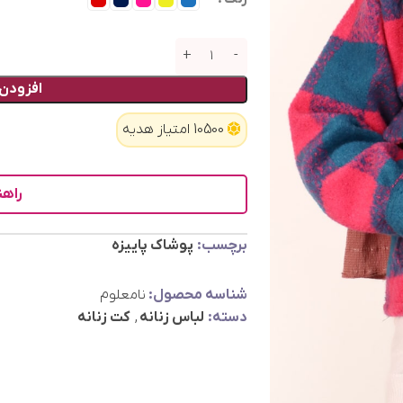
افزودن 
10500 امتیاز هدیه
راهن
برچسب:
پوشاک پاییزه
شناسه محصول:
نامعلوم
دسته:
لباس زنانه
,
کت زنانه