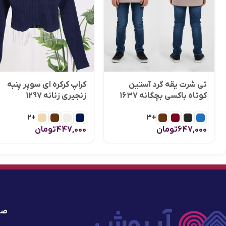
تی شرت یقه گرد آستین
کراپ کرکره ای سوپر پنبه
کوتاه باکسی بچگانه 1637
زنجیری زنانه 1297
+2
+3
647,000
تومان
447,000
تومان
صف