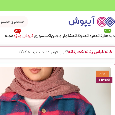
جدید
حراج
یدها
زنانه
مردانه
بچگانه
شلوار و جین
اکسسوری
فروش ویژه
مجله
خانه
لباس زنانه
کت زنانه
کراپ فوتر دو جیب زنانه 0702
حراج
ناموجود