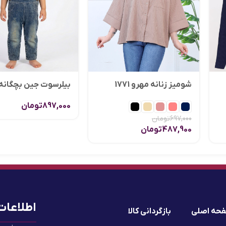
شومیز زنانه مهرو 1771
بیلرسوت جین بچگانه 1590
897,000
تومان
697,000
تومان
487,900
تومان
اطلاعات
حه اصلی
بازگردانی کالا