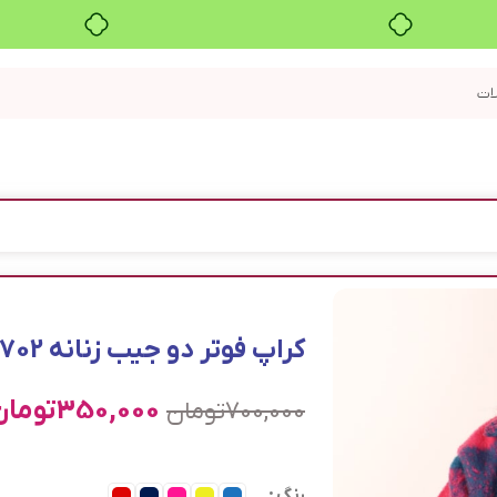
بدون ضامن، بدون سود
کراپ فوتر دو جیب زنانه 0702
350,000
تومان
700,000
تومان
رنگ