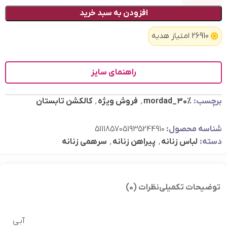
افزودن به سبد خرید
26910 امتیاز هدیه
راهنمای سایز
برچسب:
mordad_30%
,
فروش ویژه
,
کالکشن تابستان
شناسه محصول:
5111857051935244910
دسته:
لباس زنانه
,
پیراهن زنانه
,
سرهمی زنانه
توضیحات تکمیلی
نظرات (0)
آبی