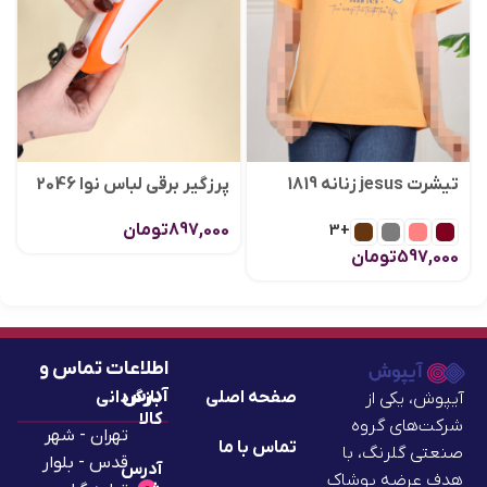
تیشرت jesus زنانه 1819
پرزگیر برقی لباس نوا 2046
897,000
تومان
+3
597,000
تومان
اطلاعات تماس و
آدرس
صفحه اصلی
بازگردانی
آیپوش، یکی از
کالا
شرکت‌های گروه
تهران - شهر
تماس با ما
صنعتی گلرنگ، با
قدس - بلوار
آدرس
هدف عرضه پوشاک