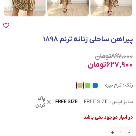
پیراهن ساحلی زنانه ترنم 1898
897,000
تومان
627,900
تومان
رنگ
کرم تیره
پاک
سایز لباس
FREE SIZE
FREE SIZE
کردن
در انبار موجود نمی باشد