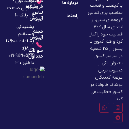
تولید گران -
شعب
درباره ما
با کیفیت و قیمت
فروشگاه
خیابان صنعت
لباس
مناسب برای تمامی
2 - پلاک 10
راهنما
آیپوش
گروه‌های سنی، از
پشتیبانی
ابتدای سال ۱۴۰۲
مجله
مستقیم
فعالیت خود را آغاز
آیپوش
(ساعات 9:00 تا
کرد و هم اکنون با
18:00):
بیش از 25 شعبه
سوالات
91690544-021
در سراسر کشور
متداول
داخلی ۳۱۰
بعنوان یکی از
محبوب ترین
عرضه کنندگان
پوشاک خانواده در
کشور فعالیت می
کند.