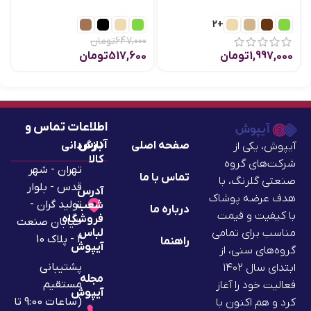
+2
647,000
تومان
1,997,000
تومان
517,600
تومان
اطلاعات تماس و
آدرس
صفحه اصلی
بازگردانی
آیپوش، یکی از
کالا
شرکت‌های گروه
تهران - شهر
تماس با ما
صنعتی گلرنگ، با
قدس - بلوار
آدرس
هدف عرضه پوشاک
تولید گران -
شعب
درباره ما
با کیفیت و قیمت
فروشگاه
خیابان صنعت
لباس
مناسب برای تمامی
2 - پلاک 10
راهنما
آیپوش
گروه‌های سنی، از
پشتیبانی
ابتدای سال ۱۴۰۲
مجله
مستقیم
فعالیت خود را آغاز
آیپوش
(ساعات 9:00 تا
کرد و هم اکنون با