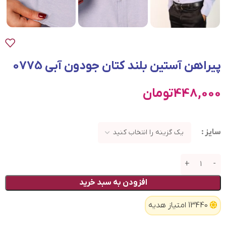
پیراهن آستین بلند کتان جودون آبی 0775
448,000
تومان
سایز
افزودن به سبد خرید
13440 امتیاز هدیه