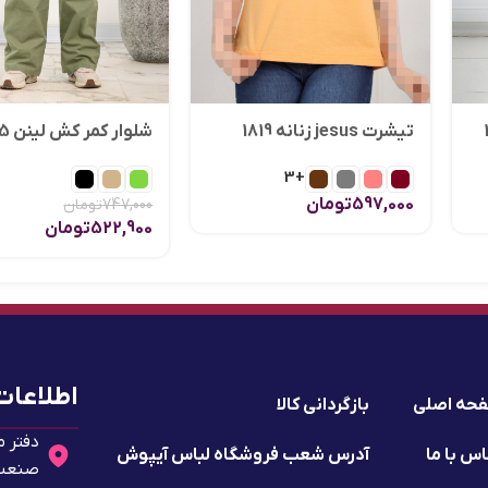
تیشرت jesus زنانه 1819
شلوار کمر کش لینن 1835
+3
597,000
تومان
747,000
تومان
522,900
تومان
اطلاعات
حه اصلی
بازگردانی کالا
دفتر م
س با ما
آدرس شعب فروشگاه لباس آیپوش
صنعت 2 - پلا