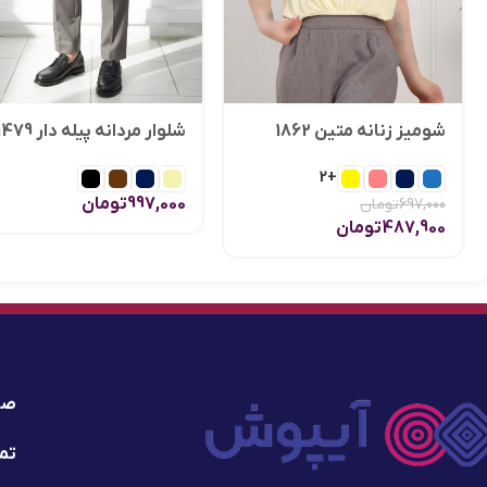
شومیز زنانه متین 1862
شلوار مردانه پیله دار 1479
+2
997,000
تومان
697,000
تومان
487,900
تومان
صف
تما