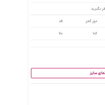
دور کمر
قد
70
106
مای سایز