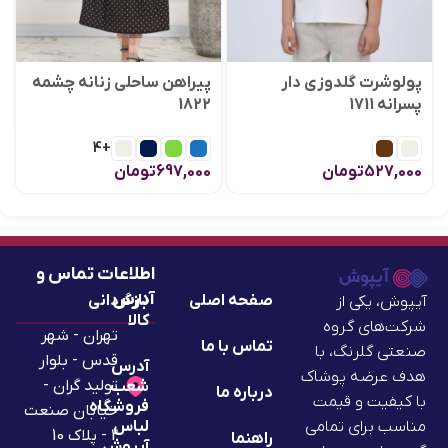
پولوشرت گلدوزی دار
پیراهن ساحلی زنانه چشمه
پسرانه 1711
1822
+4
527,000
تومان
697,000
تومان
اطلاعات تماس و
آدرس
صفحه اصلی
بازگردانی
آیپوش، یکی از
کالا
شرکت‌های گروه
تهران - شهر
تماس با ما
صنعتی گلرنگ، با
قدس - بلوار
آدرس
هدف عرضه پوشاک
تولید گران -
شعب
درباره ما
با کیفیت و قیمت
فروشگاه
خیابان صنعت
لباس
مناسب برای تمامی
2 - پلاک 10
راهنما
آیپوش