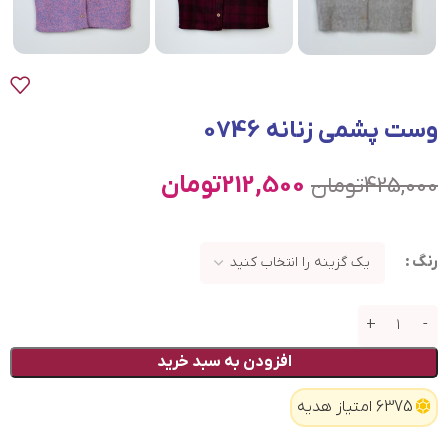
وست پشمی زنانه 0746
212,500
تومان
425,000
تومان
رنگ
افزودن به سبد خرید
6375 امتیاز هدیه