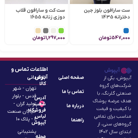
ست سارافون بلوز جین
ست کت و سارافون قلاب
دخترانه 1435
دوزی زنانه 1655
547,000
تومان
1,297,000
تومان
اطلاعات تماس و
آدرس
صفحه اصلی
بازگردانی
آیپوش، یکی از
کالا
شرکت‌های گروه
تهران - شهر
تماس با ما
صنعتی گلرنگ، با
قدس - بلوار
آدرس
هدف عرضه پوشاک
تولید گران -
شعب
درباره ما
با کیفیت و قیمت
فروشگاه
خیابان صنعت
لباس
مناسب برای تمامی
2 - پلاک 10
راهنما
آیپوش
گروه‌های سنی، از
پشتیبانی
ابتدای سال ۱۴۰۲
مجله