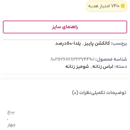
7410 امتیاز هدیه
راهنمای سایز
برچسب:
کالکشن پاییز
,
یلدا-50درصد
شناسه محصول:
8021626828323744901
دسته:
لباس زنانه
,
شومیز زنانه
توضیحات تکمیلی
نظرات (0)
پنج
,
چهار