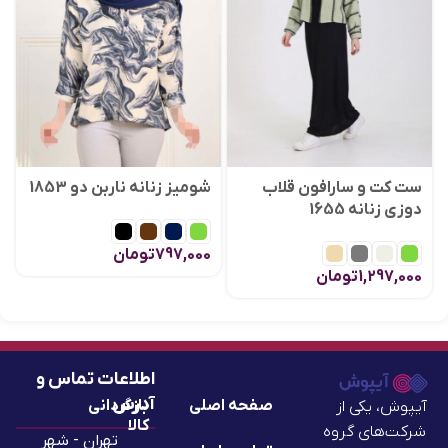
ست کت و سارافون قلاب
شومیز زنانه ناربن دو 1853
دوزی زنانه 1655
797,000
تومان
1,297,000
تومان
اطلاعات تماس و
آدرس
صفحه اصلی
بازگردانی
آیپوش، یکی از
کالا
شرکت‌های گروه
تهران - شهر