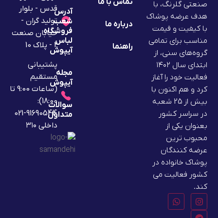
تماس با ما
صنعتی گلرنگ، با
قدس - بلوار
آدرس
هدف عرضه پوشاک
تولید گران -
شعب
درباره ما
با کیفیت و قیمت
فروشگاه
خیابان صنعت
لباس
مناسب برای تمامی
2 - پلاک 10
راهنما
آیپوش
گروه‌های سنی، از
پشتیبانی
ابتدای سال ۱۴۰۲
مجله
مستقیم
فعالیت خود را آغاز
آیپوش
(ساعات 9:00 تا
کرد و هم اکنون با
18:00):
بیش از 25 شعبه
سوالات
91690544-021
در سراسر کشور
متداول
داخلی ۳۱۰
بعنوان یکی از
محبوب ترین
عرضه کنندگان
پوشاک خانواده در
کشور فعالیت می
کند.