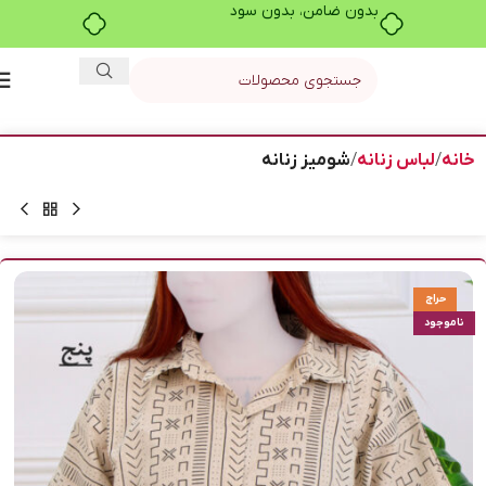
بدون ضامن، بدون سود
خانه
لباس زنانه
شومیز زنانه
حراج
ناموجود