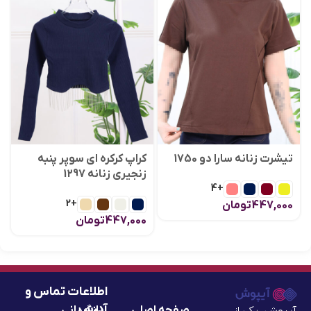
تیشرت زنانه سارا دو 1750
کراپ کرکره ای سوپر پنبه
زنجیری زنانه 1297
+4
+2
447,000
تومان
447,000
تومان
اطلاعات تماس و
آدرس
صفحه اصلی
بازگردانی
آیپوش، یکی از