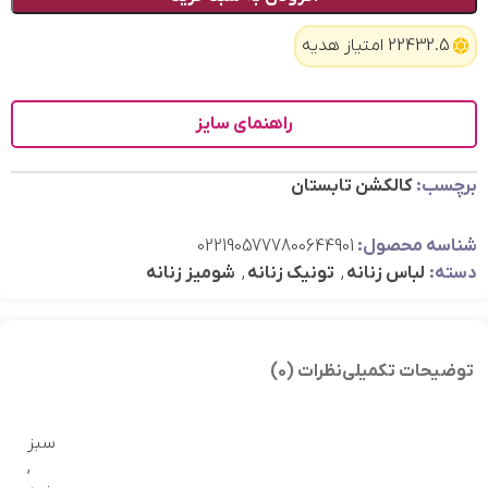
22432.5 امتیاز هدیه
راهنمای سایز
برچسب:
کالکشن تابستان
شناسه محصول:
0221905777800644901
دسته:
لباس زنانه
,
تونیک زنانه
,
شومیز زنانه
توضیحات تکمیلی
نظرات (0)
سبز
,