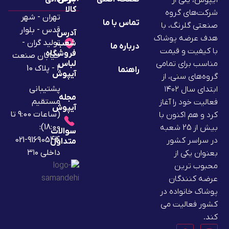
کالا
شرکت‌های گروه
تهران - شهر
تماس با ما
صنعتی گلرنگ، با
قدس - بلوار
آدرس
هدف عرضه پوشاک
تولید گران -
شعب
درباره ما
با کیفیت و قیمت
فروشگاه
خیابان صنعت
لباس
مناسب برای تمامی
2 - پلاک 10
راهنما
آیپوش
گروه‌های سنی، از
پشتیبانی
ابتدای سال ۱۴۰۲
مجله
مستقیم
فعالیت خود را آغاز
آیپوش
(ساعات 9:00 تا
کرد و هم اکنون با
18:00):
بیش از 25 شعبه
سوالات
91690544-021
در سراسر کشور
متداول
داخلی ۳۱۰
بعنوان یکی از
محبوب ترین
عرضه کنندگان
پوشاک خانواده در
کشور فعالیت می
کند.