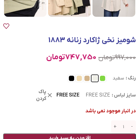
شومیز نخی ژاکارد زنانه 1883
747,750
تومان
997,000
تومان
رنگ
سفید
پاک
سایز لباس
FREE SIZE
FREE SIZE
کردن
در انبار موجود نمی باشد
افزودن به سبد خرید