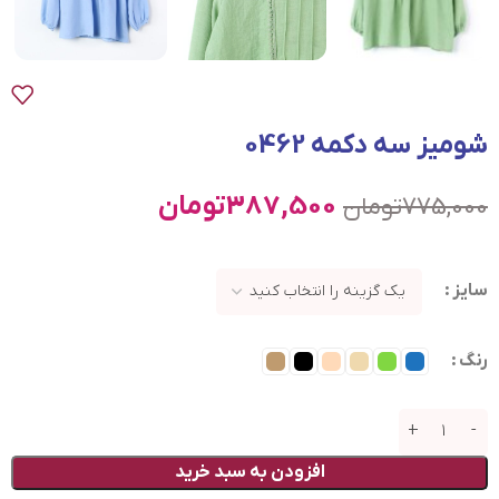
شومیز سه دکمه 0462
387,500
تومان
775,000
تومان
سایز
رنگ
افزودن به سبد خرید