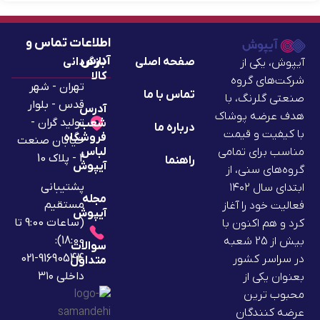
اطلاعات تماس و
آدرس
صفحه اصلی
بازگردانی
آیپوش، یکی از
کالا
شرکت‌های گروه
تهران - شهر
تماس با ما
صنعتی گلرنگ، با
قدس - بلوار
آدرس
هدف عرضه پوشاک
تولید گران -
شعب
درباره ما
با کیفیت و قیمت
فروشگاه
خیابان صنعت
لباس
مناسب برای تمامی
2 - پلاک 10
راهنما
آیپوش
گروه‌های سنی، از
پشتیبانی
ابتدای سال ۱۴۰۲
مجله
مستقیم
فعالیت خود را آغاز
آیپوش
(ساعات 9:00 تا
کرد و هم اکنون با
18:00):
بیش از 25 شعبه
سوالات
91690544-021
در سراسر کشور
متداول
داخلی ۳۱۰
بعنوان یکی از
محبوب ترین
عرضه کنندگان