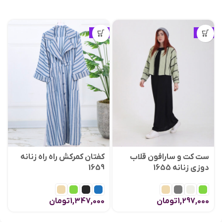
ویژه
ویژه
ست کت و سارافون قلاب
کفتان کمرکش راه راه زنانه
دوزی زنانه 1655
1659
1,297,000
تومان
1,347,000
تومان