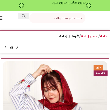
بدون ضامن، بدون سود
خانه
لباس زنانه
شومیز زنانه
حراج
ناموجود