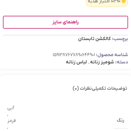
10290 امتیاز هدیه
راهنمای سایز
برچسب:
کالکشن تابستان
شناسه محصول:
1591387677890644901
دسته:
شومیز زنانه
,
لباس زنانه
توضیحات تکمیلی
نظرات (0)
آبی
,
رنگ
قرمز
,