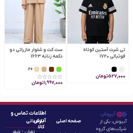
تی شرت آستین کوتاه
ست کت و شلوار مازراتی دو
فوتبالی 1720
دکمه زنانه 1663
+2
527,000
تومان
1,997,000
تومان
اطلاعات تماس و
آدرس
صفحه اصلی
بازگردانی
آیپوش، یکی از
کالا
شرکت‌های گروه
تهران - شهر