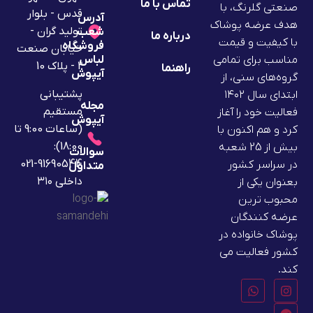
تماس با ما
صنعتی گلرنگ، با
قدس - بلوار
آدرس
هدف عرضه پوشاک
تولید گران -
شعب
درباره ما
با کیفیت و قیمت
فروشگاه
خیابان صنعت
لباس
مناسب برای تمامی
2 - پلاک 10
راهنما
آیپوش
گروه‌های سنی، از
پشتیبانی
ابتدای سال ۱۴۰۲
مجله
مستقیم
فعالیت خود را آغاز
آیپوش
(ساعات 9:00 تا
کرد و هم اکنون با
18:00):
بیش از 25 شعبه
سوالات
91690544-021
در سراسر کشور
متداول
داخلی ۳۱۰
بعنوان یکی از
محبوب ترین
عرضه کنندگان
پوشاک خانواده در
کشور فعالیت می
کند.