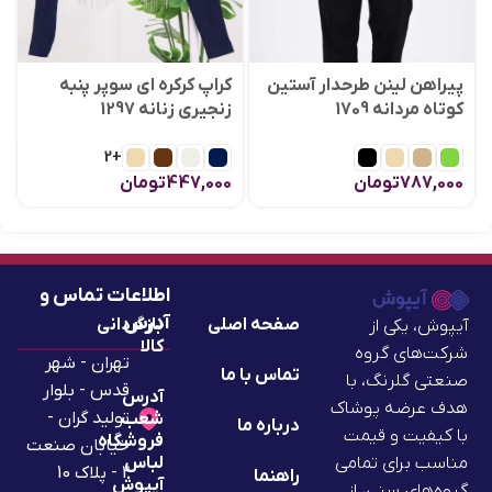
پیراهن لینن طرحدار آستین
کراپ کرکره ای سوپر پنبه
کوتاه مردانه 1709
زنجیری زنانه 1297
+2
787,000
تومان
447,000
تومان
اطلاعات تماس و
آدرس
صفحه اصلی
بازگردانی
آیپوش، یکی از
کالا
شرکت‌های گروه
تهران - شهر
تماس با ما
صنعتی گلرنگ، با
قدس - بلوار
آدرس
هدف عرضه پوشاک
تولید گران -
شعب
درباره ما
با کیفیت و قیمت
فروشگاه
خیابان صنعت
لباس
مناسب برای تمامی
2 - پلاک 10
راهنما
آیپوش
گروه‌های سنی، از