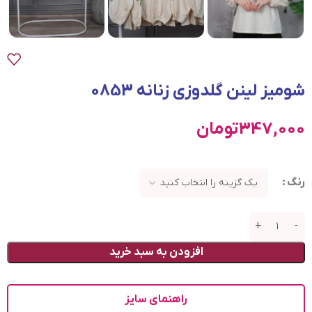
شوميز لينن گلدوزی زنانه 0853
347,000
تومان
رنگ
افزودن به سبد خرید
راهنمای سایز