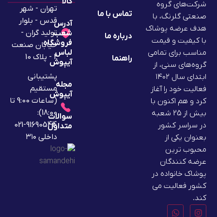
کالا
شرکت‌های گروه
تهران - شهر
تماس با ما
صنعتی گلرنگ، با
قدس - بلوار
آدرس
هدف عرضه پوشاک
تولید گران -
شعب
درباره ما
با کیفیت و قیمت
فروشگاه
خیابان صنعت
لباس
مناسب برای تمامی
2 - پلاک 10
راهنما
آیپوش
گروه‌های سنی، از
پشتیبانی
ابتدای سال ۱۴۰۲
مجله
مستقیم
فعالیت خود را آغاز
آیپوش
(ساعات 9:00 تا
کرد و هم اکنون با
18:00):
بیش از 25 شعبه
سوالات
91690544-021
در سراسر کشور
متداول
داخلی ۳۱۰
بعنوان یکی از
محبوب ترین
عرضه کنندگان
پوشاک خانواده در
کشور فعالیت می
کند.