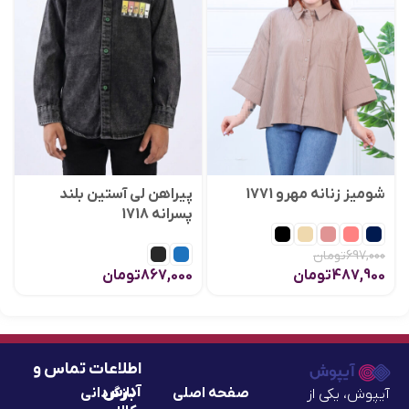
شومیز زنانه مهرو 1771
پیراهن لی آستین بلند
پسرانه 1718
697,000
تومان
487,900
تومان
867,000
تومان
اطلاعات تماس و
آدرس
صفحه اصلی
بازگردانی
آیپوش، یکی از