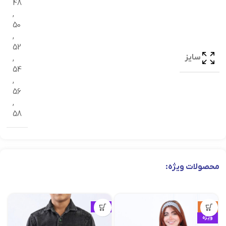
48
,
50
,
52
سایز
,
54
,
56
,
58
محصولات ویژه:
حراج
ویژه
ویژه