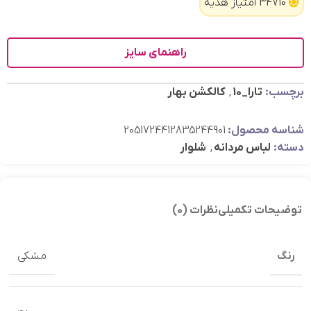
34710 امتیاز هدیه
راهنمای سایز
برچسب:
تارا_10
,
کالکشن بهار
شناسه محصول:
2051724412835244901
دسته:
لباس مردانه
,
شلوار
توضیحات تکمیلی
نظرات (0)
رنگ
مشکی