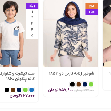
حراج
ویژه
ویژه
1
2
3
4
5
شومیز زنانه ناربن دو 1853
ست تیشرت و شلوارک
گانه پنگوئن 1860
557,900
تومان
797,000
تومان
747,000
تومان