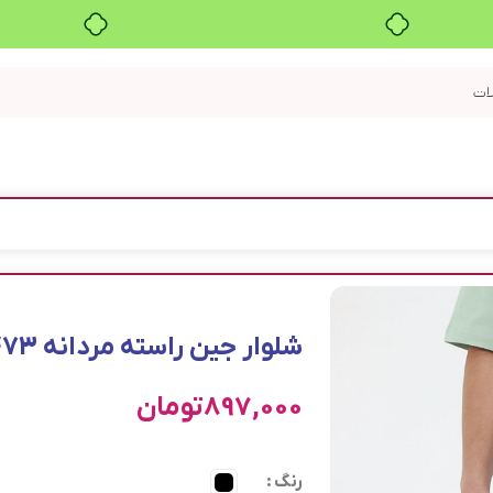
بدون ضامن، بدون سود
شلوار جین راسته مردانه 1473
897,000
تومان
رنگ