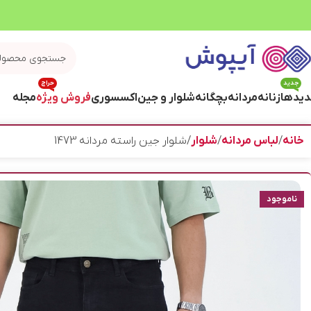
جدید
حراج
یدها
زنانه
مردانه
بچگانه
شلوار و جین
اکسسوری
فروش ویژه
مجله
خانه
لباس مردانه
شلوار
شلوار جین راسته مردانه 1473
ناموجود