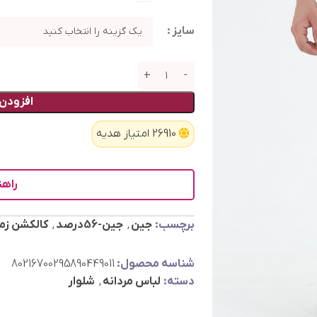
سایز
افزودن 
26910 امتیاز هدیه
راهن
برچسب:
جین
,
جین-56درصد
,
کالکشن زم
شناسه محصول:
80216700295890449011
دسته:
لباس مردانه
,
شلوار