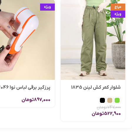
حراج
ویژه
ویژه
شلوار کمر کش لینن 1835
پرزگیر برقی لباس نوا 2046
897,000
تومان
747,000
تومان
522,900
تومان