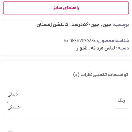
راهنمای سایز
برچسب:
جین
,
جین-56درصد
,
کالکشن زمستان
شناسه محصول:
80216687295890
دسته:
لباس مردانه
,
شلوار
توضیحات تکمیلی
نظرات (0)
ذغالي
رنگ
,
مشکی
32