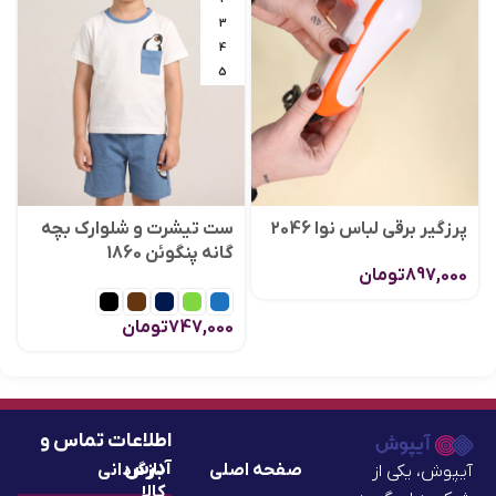
3
4
5
پرزگیر برقی لباس نوا 2046
ست تیشرت و شلوارک بچه
گانه پنگوئن 1860
897,000
تومان
747,000
تومان
اطلاعات تماس و
آدرس
صفحه اصلی
بازگردانی
آیپوش، یکی از
کالا