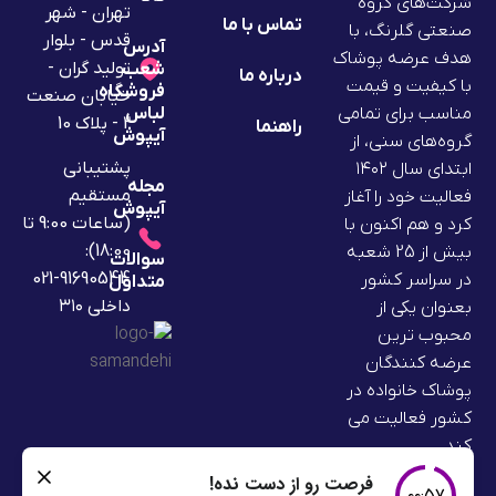
شرکت‌های گروه
تهران - شهر
تماس با ما
صنعتی گلرنگ، با
قدس - بلوار
آدرس
هدف عرضه پوشاک
تولید گران -
شعب
درباره ما
با کیفیت و قیمت
فروشگاه
خیابان صنعت
لباس
مناسب برای تمامی
2 - پلاک 10
راهنما
آیپوش
گروه‌های سنی، از
پشتیبانی
ابتدای سال ۱۴۰۲
مجله
مستقیم
فعالیت خود را آغاز
آیپوش
(ساعات 9:00 تا
کرد و هم اکنون با
18:00):
بیش از 25 شعبه
سوالات
91690544-021
در سراسر کشور
متداول
داخلی ۳۱۰
بعنوان یکی از
محبوب ترین
عرضه کنندگان
پوشاک خانواده در
کشور فعالیت می
کند.