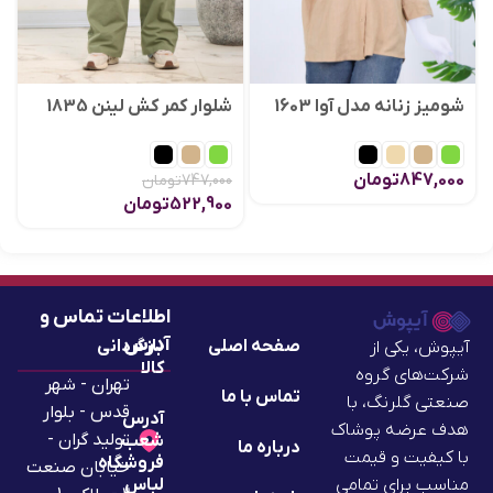
شومیز زنانه مدل آوا 1603
شلوار کمر کش لینن 1835
847,000
تومان
747,000
تومان
522,900
تومان
اطلاعات تماس و
آدرس
صفحه اصلی
بازگردانی
آیپوش، یکی از
کالا
شرکت‌های گروه
تهران - شهر
تماس با ما
صنعتی گلرنگ، با
قدس - بلوار
آدرس
هدف عرضه پوشاک
تولید گران -
شعب
درباره ما
با کیفیت و قیمت
فروشگاه
خیابان صنعت
لباس
مناسب برای تمامی