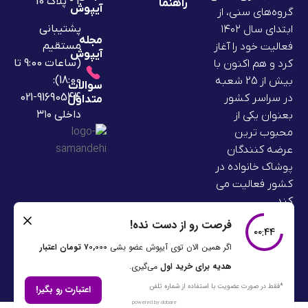
2 - پلاک 10
راهنما
آیپوش
گروه‌های سنی، از
پشتیبانی
ابتدای سال ۱۴۰۲
مجله
مستقیم
فعالیت خود را آغاز
آیپوش
(ساعات 9:00 تا
کرد و هم اکنون با
18:00):
بیش از 25 شعبه
سوالات
91690544-021
در سراسر کشور
متداول
داخلی ۳۱۰
بعنوان یکی از
محبوب ترین
عرضه کنندگان
پوشاک خانواده در
کشور فعالیت می
کند.