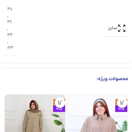
30
,
31
سایز
,
32
,
33
محصولات ویژه:
حراج
حراج
ویژه
ویژه