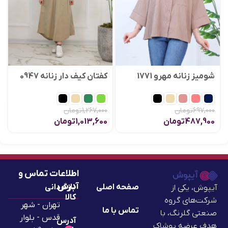
شومیز زنانه مهرو 1771
کفتان کیف دار زنانه 0947
697,000
تومان
1,267,000
تومان
487,900
تومان
1,013,600
تومان
اطلاعات تماس و
آدرس
صفحه اصلی
بازگردانی
آیپوش، یکی از
کالا
شرکت‌های گروه
تهران - شهر
تماس با ما
صنعتی گلرنگ، با
قدس - بلوار
آدرس
هدف عرضه پوشاک