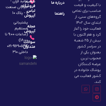
تولید گران -
شعب
درباره ما
با کیفیت و قیمت
فروشگاه
خیابان صنعت
لباس
مناسب برای تمامی
2 - پلاک 10
راهنما
آیپوش
گروه‌های سنی، از
پشتیبانی
ابتدای سال ۱۴۰۲
مجله
مستقیم
فعالیت خود را آغاز
آیپوش
(ساعات 9:00 تا
کرد و هم اکنون با
18:00):
بیش از 25 شعبه
سوالات
91690544-021
در سراسر کشور
متداول
داخلی ۳۱۰
بعنوان یکی از
محبوب ترین
عرضه کنندگان
پوشاک خانواده در
کشور فعالیت می
کند.