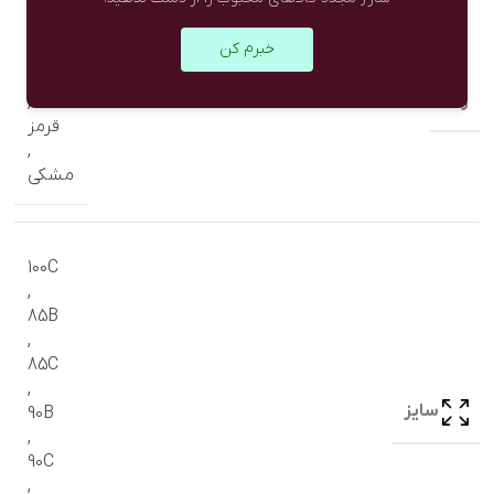
سبز
خبرم کن
,
سفید
رنگ
,
قرمز
,
مشکی
100C
,
85B
,
85C
,
سایز
90B
,
90C
,