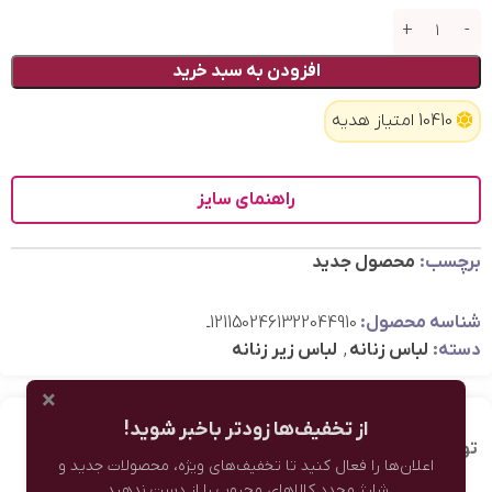
افزودن به سبد خرید
10410 امتیاز هدیه
راهنمای سایز
برچسب:
محصول جدید
شناسه محصول:
1211502461322044910ـ
دسته:
لباس زنانه
,
لباس زیر زنانه
×
از تخفیف‌ها زودتر باخبر شوید!
توضیحات تکمیلی
نظرات (0)
اعلان‌ها را فعال کنید تا تخفیف‌های ویژه، محصولات جدید و
شارژ مجدد کالاهای محبوب را از دست ندهید.