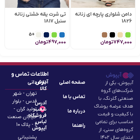
دامن شلواری پارچه‌ ای زنانه
تی شرت یقه خشتی زنانه
1826
سنبل 1817
+5
747,000
تومان
497,000
تومان
اطلاعات تماس و
آدرس
صفحه اصلی
بازگردانی
آیپوش، یکی از
کالا
شرکت‌های گروه
تهران - شهر
تماس با ما
صنعتی گلرنگ، با
قدس - بلوار
آدرس
هدف عرضه پوشاک
تولید گران -
شعب
درباره ما
با کیفیت و قیمت
فروشگاه
خیابان صنعت
لباس
مناسب برای تمامی
2 - پلاک 10
راهنما
آیپوش
گروه‌های سنی، از
پشتیبانی
ابتدای سال ۱۴۰۲