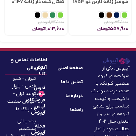
شومیز زنانه ناربن دو 1853
کفتان کیف دار زنانه 0947
797,000
تومان
1,267,000
تومان
557,900
تومان
1,013,600
تومان
اطلاعات تماس و
آدرس
صفحه اصلی
بازگردانی
آیپوش، یکی از
کالا
شرکت‌های گروه
تهران - شهر
تماس با ما
صنعتی گلرنگ، با
قدس - بلوار
آدرس
هدف عرضه پوشاک
تولید گران -
شعب
درباره ما
با کیفیت و قیمت
فروشگاه
خیابان صنعت
لباس
مناسب برای تمامی
2 - پلاک 10
راهنما
آیپوش
گروه‌های سنی، از
پشتیبانی
ابتدای سال ۱۴۰۲
مجله
مستقیم
فعالیت خود را آغاز
آیپوش