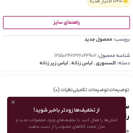
10410 امتیاز هدیه
راهنمای سایز
برچسب:
محصول جدید
شناسه محصول:
12115024613220449102
دسته:
اکسسوری
,
لباس زنانه
,
لباس زیر زنانه
توضیحات
توضیحات تکمیلی
نظرات (0)
×
سوتین بدون فنر کبریتی 1102 | کلاسیک و
از تخفیف‌ها زودتر باخبر شوید!
راحت
اعلان‌ها را فعال کنید تا تخفیف‌های ویژه، محصولات جدید و
شارژ مجدد کالاهای محبوب را از دست ندهید.
طراحی کلاسیک و راحت برای استفاده روزمره