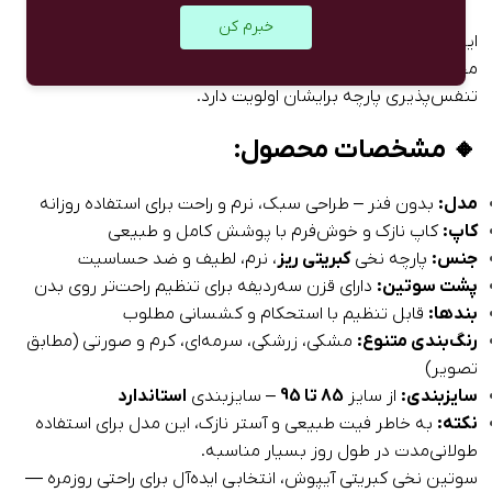
خبرم کن
این مدل از سوتین با جنس نخی کبریتی ریز و فرم سبک، یکی از
محبوب‌ترین انتخاب‌ها برای خانم‌هایی است که راحتی و
تنفس‌پذیری پارچه برایشان اولویت دارد.
🔸
مشخصات محصول:
مدل:
بدون فنر – طراحی سبک، نرم و راحت برای استفاده روزانه
کاپ:
کاپ نازک و خوش‌فرم با پوشش کامل و طبیعی
جنس:
پارچه نخی
کبریتی ریز
، نرم، لطیف و ضد حساسیت
پشت سوتین:
دارای قزن سه‌ردیفه برای تنظیم راحت‌تر روی بدن
بندها:
قابل تنظیم با استحکام و کشسانی مطلوب
رنگ‌بندی متنوع:
مشکی، زرشکی، سرمه‌ای، کرم و صورتی (مطابق
تصویر)
سایزبندی:
از سایز
85 تا 95
– سایزبندی
استاندارد
نکته:
به خاطر فیت طبیعی و آستر نازک، این مدل برای استفاده
طولانی‌مدت در طول روز بسیار مناسبه.
سوتین نخی کبریتی آیپوش، انتخابی ایده‌آل برای راحتی روزمره —