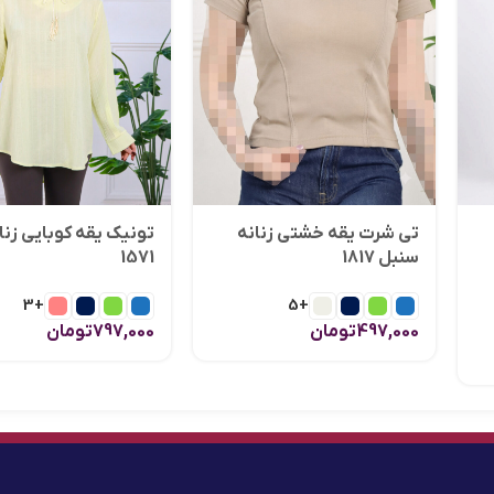
تی شرت یقه خشتی زنانه
تونیک یقه کوبایی زنا
سنبل 1817
1571
+3
+5
497,000
تومان
797,000
تومان