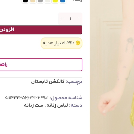
افزودن 
5910 امتیاز هدیه
راهن
برچسب:
کالکشن تابستان
شناسه محصول:
5111432356635244901
دسته:
لباس زنانه
,
ست زنانه