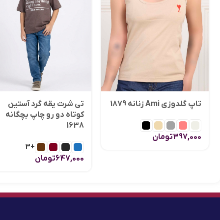
تاپ گلدوزی Ami زنانه 1879
تی شرت یقه گرد آستین
کوتاه دو رو چاپ بچگانه
1638
397,000
تومان
+3
647,000
تومان