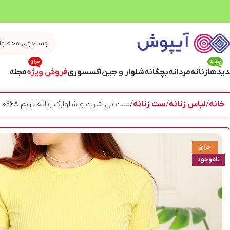
جدید
حراج
یدها
زنانه
مردانه
بچگانه
شلوار و جین
اکسسوری
فروش ویژه
مجله
خانه
لباس زنانه
ست زنانه
ست تی شرت و شلوارک زنانه ترنم 0968
حراج
ناموجود