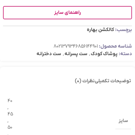
راهنمای سایز
برچسب:
کالکشن بهاره
شناسه محصول:
8021379346856144901
دسته:
پوشاک کودک
,
ست پسرانه
,
ست دخترانه
توضیحات تکمیلی
نظرات (0)
40
,
45
سایز
,
50
,