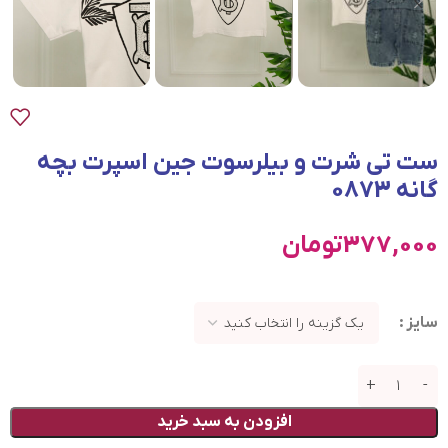
ست تی شرت و بيلرسوت جين اسپرت بچه
گانه 0873
377,000
تومان
سایز
افزودن به سبد خرید