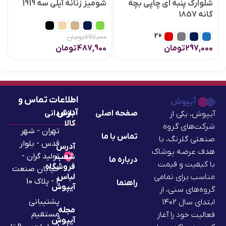
شلوارک پنبه ای چاپی بچه
شومیز زنانه آیلی سه 1919
گانه 1857
+2
697,000
تومان
297,000
تومان
487,900
تومان
اطلاعات تماس و
آدرس
صفحه اصلی
بازگردانی
آیپوش، یکی از
کالا
شرکت‌های گروه
تهران - شهر
تماس با ما
صنعتی گلرنگ، با
قدس - بلوار
آدرس
هدف عرضه پوشاک
تولید گران -
شعب
درباره ما
با کیفیت و قیمت
فروشگاه
خیابان صنعت
لباس
مناسب برای تمامی
2 - پلاک 10
راهنما
آیپوش
گروه‌های سنی، از
پشتیبانی
ابتدای سال ۱۴۰۲
مجله
مستقیم
فعالیت خود را آغاز
آیپوش