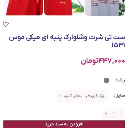
ست تی شرت وشلوارک پنبه ای میکی موس
1531
447,000
تومان
رنگ
سایز
افزودن به سبد خرید