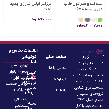
ست کت و سارافون قلاب
پرزگیر لباس شارژی جدید
دوزی زنانه 1655
1781
897,000
تومان
1,297,000
تومان
اطلاعات تماس و
آدرس
صفحه اصلی
بازگردانی
آیپوش، یکی از
کالا
شرکت‌های گروه
تهران - شهر
تماس با ما
صنعتی گلرنگ، با
قدس - بلوار
آدرس
هدف عرضه پوشاک
تولید گران -
شعب
درباره ما
با کیفیت و قیمت
فروشگاه
خیابان صنعت
لباس
مناسب برای تمامی
2 - پلاک 10
راهنما
آیپوش
گروه‌های سنی، از
پشتیبانی
ابتدای سال ۱۴۰۲
مجله
مستقیم
فعالیت خود را آغاز
آیپوش