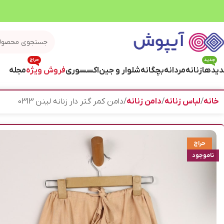
جدید
حراج
یدها
زنانه
مردانه
بچگانه
شلوار و جین
اکسسوری
فروش ویژه
مجله
خانه
لباس زنانه
دامن زنانه
دامن کمر گتر دار زنانه لینن 0313
حراج
ناموجود