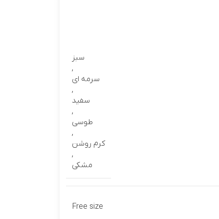
سبز
,
سرمه ای
,
سفید
,
طوسی
,
کرم روشن
,
مشکی
Free size