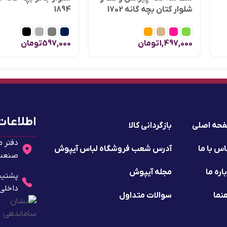
شلوار کتان بچه گانه 1702
1894
1,497,000
تومان
597,000
تومان
اطلاعات
حه اصلی
بازگردانی کالا
دفتر م
س با ما
آدرس شعب فروشگاه لباس آیپوش
صنعت 2 - پلا
اره ما
مجله آیپوش
داخلی ۱۰
نما
سوالات متداول