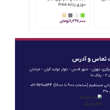
دوزی زنانه 1655
747,000
تومان
1,297,000
تومان
 تماس و آدرس
رکزی: تهران - شهر قدس - بلوار تولید گران - خیابان
ک 10
پشتیبانی مستقیم (ساعات 9:00 تا 18:00): 91690544-021
۳