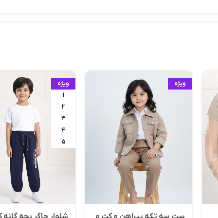
ویژه
ویژه
1
2
3
4
5
ست سه تکه پیراهن و کت و
شلوار جاگر بچه گانه ک