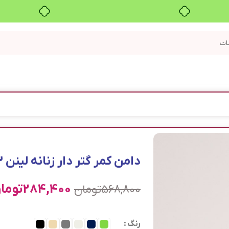
بدون ضامن، بدون سود
دامن کمر گتر دار زنانه لینن 0313
284,400
توما
568,800
تومان
رنگ