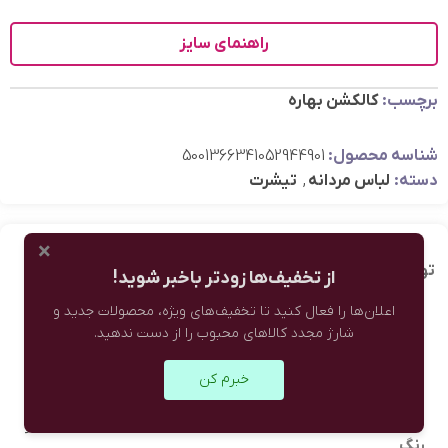
راهنمای سایز
برچسب:
کالکشن بهاره
شناسه محصول:
5001366341052944901
دسته:
لباس مردانه
,
تیشرت
×
توضیحات تکمیلی
نظرات (0)
از تخفیف‌ها زودتر باخبر شوید!
اعلان‌ها را فعال کنید تا تخفیف‌های ویژه، محصولات جدید و
شارژ مجدد کالاهای محبوب را از دست ندهید.
سفید
,
خبرم کن
مشکی
,
سبز
رنگ
,