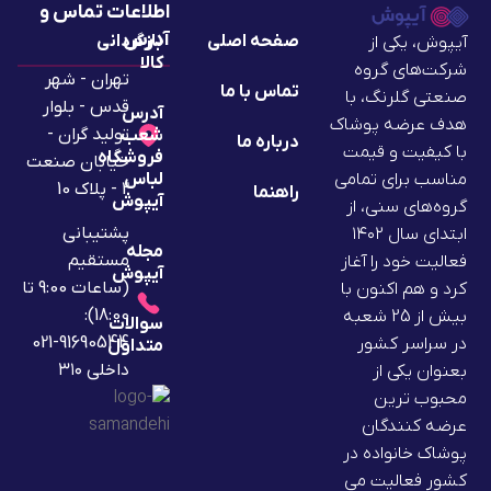
اطلاعات تماس و
آدرس
صفحه اصلی
بازگردانی
آیپوش، یکی از
کالا
شرکت‌های گروه
تهران - شهر
تماس با ما
صنعتی گلرنگ، با
قدس - بلوار
آدرس
هدف عرضه پوشاک
تولید گران -
شعب
درباره ما
با کیفیت و قیمت
فروشگاه
خیابان صنعت
لباس
مناسب برای تمامی
2 - پلاک 10
راهنما
آیپوش
گروه‌های سنی، از
پشتیبانی
ابتدای سال ۱۴۰۲
مجله
مستقیم
فعالیت خود را آغاز
آیپوش
(ساعات 9:00 تا
کرد و هم اکنون با
18:00):
بیش از 25 شعبه
سوالات
91690544-021
در سراسر کشور
متداول
داخلی ۳۱۰
بعنوان یکی از
محبوب ترین
عرضه کنندگان
پوشاک خانواده در
کشور فعالیت می