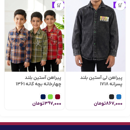
ویژه
ویژه
پیراهن لی آستین بلند
پیراهن آستین بلند
پسرانه 1718
چهارخانه بچه گانه 1361
867,000
تومان
397,000
تومان