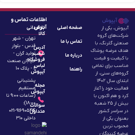
اطلاعات تماس و
آدرس
صفحه اصلی
بازگردانی
آیپوش، یکی از
کالا
شرکت‌های گروه
تهران - شهر
تماس با ما
صنعتی گلرنگ، با
قدس - بلوار
آدرس
هدف عرضه پوشاک
تولید گران -
شعب
درباره ما
با کیفیت و قیمت
فروشگاه
خیابان صنعت
لباس
مناسب برای تمامی
2 - پلاک 10
راهنما
آیپوش
گروه‌های سنی، از
پشتیبانی
ابتدای سال ۱۴۰۲
مجله
مستقیم
فعالیت خود را آغاز
آیپوش
(ساعات 9:00 تا
کرد و هم اکنون با
18:00):
بیش از 25 شعبه
سوالات
91690544-021
در سراسر کشور
متداول
داخلی ۳۱۰
بعنوان یکی از
محبوب ترین
عرضه کنندگان