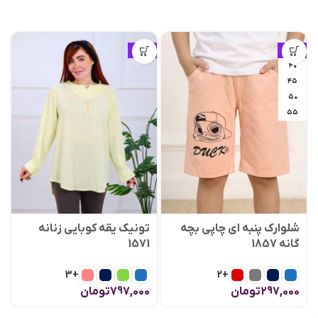
ویژه
ویژه
۴۰
۴۵
۵۰
۵۵
شلوارک پنبه ای چاپی بچه
تونیک یقه کوبایی زنانه
گانه 1857
1571
+3
+2
297,000
تومان
797,000
تومان