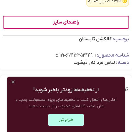
26910 امتیاز هدیه
راهنمای سایز
برچسب:
کالکشن تابستان
شناسه محصول:
5111906741635244901
دسته:
لباس مردانه
,
تیشرت
×
توضیحات تکمیلی
نظرات (0)
از تخفیف‌ها زودتر باخبر شوید!
اعلان‌ها را فعال کنید تا تخفیف‌های ویژه، محصولات جدید و
شارژ مجدد کالاهای محبوب را از دست ندهید.
سبز
,
خبرم کن
سرمه ای
,