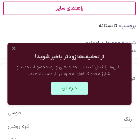
راهنمای سایز
برچسب:
تابستانه
شناسه محصول:
نامعلوم
×
دسته:
لباس زنانه
,
تاپ و کراپ زنانه
از تخفیف‌ها زودتر باخبر شوید!
اعلان‌ها را فعال کنید تا تخفیف‌های ویژه، محصولات جدید و
شارژ مجدد کالاهای محبوب را از دست ندهید.
توضیحات تکمیلی
نظرات (0)
خبرم کن
سفید
,
طوسی
رنگ
,
کرم روشن
,