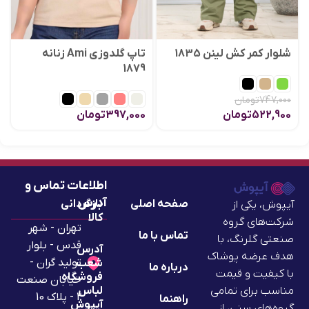
شلوار کمر کش لینن 1835
تاپ گلدوزی Ami زنانه
1879
747,000
تومان
522,900
تومان
397,000
تومان
اطلاعات تماس و
آدرس
صفحه اصلی
بازگردانی
آیپوش، یکی از
کالا
شرکت‌های گروه
تهران - شهر
تماس با ما
صنعتی گلرنگ، با
قدس - بلوار
آدرس
هدف عرضه پوشاک
تولید گران -
شعب
درباره ما
با کیفیت و قیمت
فروشگاه
خیابان صنعت
لباس
مناسب برای تمامی
2 - پلاک 10
راهنما
آیپوش
گروه‌های سنی، از