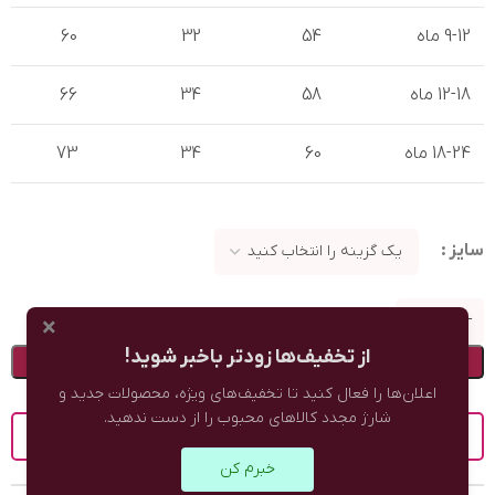
9-12 ماه
54
32
60
12-18 ماه
58
34
66
18-24 ماه
60
34
73
سایز
×
از تخفیف‌ها زودتر باخبر شوید!
افزودن به سبد خرید
اعلان‌ها را فعال کنید تا تخفیف‌های ویژه، محصولات جدید و
شارژ مجدد کالاهای محبوب را از دست ندهید.
راهنمای سایز
خبرم کن