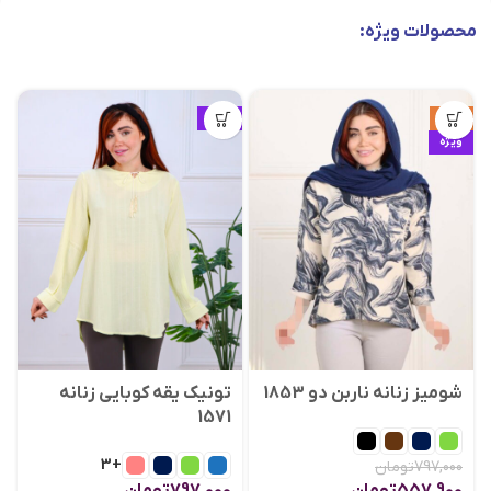
محصولات ویژه:
حراج
ویژه
ویژه
شومیز زنانه ناربن دو 1853
تونیک یقه کوبایی زنانه
1571
+3
797,000
تومان