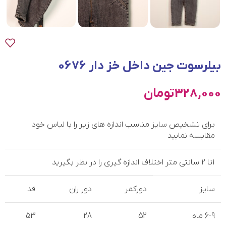
بیلرسوت جین داخل خز دار 0676
328,000
تومان
برای تشخیص سایز مناسب اندازه های زیر را با لباس خود
مقایسه نمایید
1تا 2 سانتی متر اختلاف اندازه گیری را در نظر بگیرید
سایز
دورکمر
دور ران
قد
6-9 ماه
52
28
53