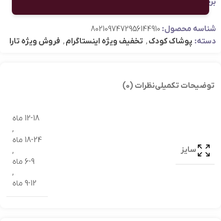
برچسب:
TIR2_40%
,
پوشاک پاییزه
شناسه محصول:
8021097472956144910
دسته:
پوشاک کودک
,
تخفیف ویژه اینستاگرام
,
فروش ویژه تارا
توضیحات تکمیلی
نظرات (0)
12-18 ماه
,
18-24 ماه
سایز
,
6-9 ماه
,
9-12 ماه