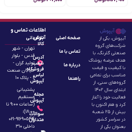
557,900
تومان
797,000
تومان
اطلاعات تماس و
آدرس
صفحه اصلی
بازگردانی
آیپوش، یکی از
کالا
شرکت‌های گروه
تهران - شهر
تماس با ما
صنعتی گلرنگ، با
قدس - بلوار
آدرس
هدف عرضه پوشاک
تولید گران -
شعب
درباره ما
با کیفیت و قیمت
فروشگاه
خیابان صنعت
لباس
مناسب برای تمامی
2 - پلاک 10
راهنما
آیپوش
گروه‌های سنی، از
پشتیبانی
ابتدای سال ۱۴۰۲
مجله
مستقیم
فعالیت خود را آغاز
آیپوش
(ساعات 9:00 تا
کرد و هم اکنون با
18:00):
بیش از 25 شعبه
سوالات
91690544-021
در سراسر کشور
متداول
داخلی ۳۱۰
بعنوان یکی از